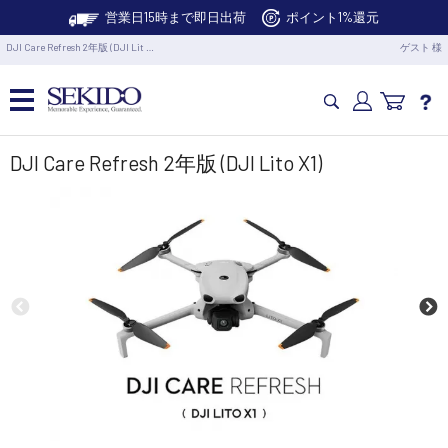
営業日15時まで即日出荷
ポイント1%還元
DJI Care Refresh 2年版 (DJI Lit …
ゲスト 様
カメラドローン・生活家電
DJI Care Refresh 2年版 (DJI Lito X1)
カメラ・スタビライザー
業務用ドローン・業務関連製品
水中ドローン(ROV)・水中スクーター
RC・ロボット部品