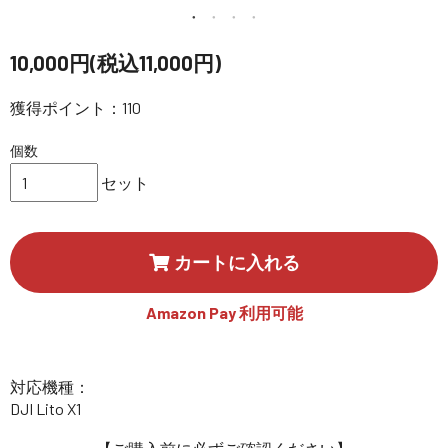
講習会･国家資格･WEBセミナー
10,000円(税込11,000円)
定期配信!
獲得ポイント：110
サポート・Q&A / 法人・学生のお客様
個数
セット
取扱店舗一覧
カートに入れる
SEKIDO
コーポレートサイト
Amazon Pay 利用可能
対応機種：
SEKIDO 会社概要
DJI Lito X1