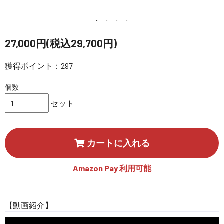
講習会･国家資格･WEBセミナー
定期配信!
27,000円(税込29,700円)
獲得ポイント：297
サポート・Q&A / 法人・学生のお客様
個数
取扱店舗一覧
セット
SEKIDO
カートに入れる
コーポレートサイト
Amazon Pay 利用可能
SEKIDO 会社概要
【動画紹介】