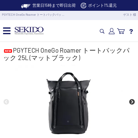
営業日15時まで即日出荷
ポイント1%還元
PGYTECH OneGo Roamer トートバックパッ …
ゲスト 様
カメラドローン・生活家電
PGYTECH OneGo Roamer トートバックパ
ック 25L (マットブラック)
カメラ・スタビライザー
業務用ドローン・業務関連製品
水中ドローン(ROV)・水中スクーター
RC・ロボット部品