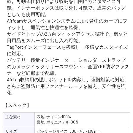
載。可動式仕切りにより収納を自由にカスタマイズ可
能。インナーボックスは取り外し可能で、通常のバッグ
としても使用可能。
Airfoamサスペンションシステムにより背中のカーブにフ
ィットし、通気性と快適性を確保。
サイドとトップの2方向クイックアクセス設計で、機材と
日用品をスムーズに出し入れ可能。
TagPortインターフェースを搭載し、多様なカスタマイズ
に対応。
バッテリー残量インジケーター、ショルダーストラップ
のカメラクイックリリースマウント、全面YKK防水ファス
ナーなど細部まで配慮。
AirTag収納用の隠しポケットを内蔵し、盗難対策に対応。
さらに盗難防止用ファスナーループを備え、安全性を強
化。
【スペック】
主な素材
表地: ナイロン100%
裏地: ポリエステル100%
サイズ
パッケージサイズ: 500 × 415 × 135 mm