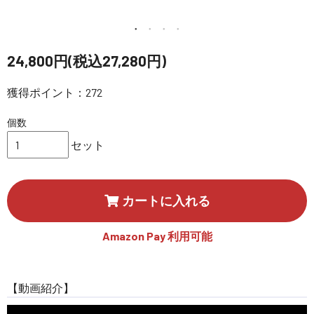
講習会･国家資格･WEBセミナー
定期配信!
24,800円(税込27,280円)
獲得ポイント：272
サポート・Q&A / 法人・学生のお客様
個数
取扱店舗一覧
セット
SEKIDO
カートに入れる
コーポレートサイト
Amazon Pay 利用可能
SEKIDO 会社概要
【動画紹介】