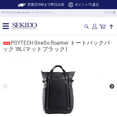
営業日15時まで即日出荷
ポイント1%還元
PGYTECH OneGo Roamer トートバックパッ …
ゲスト 様
カメラドローン・生活家電
PGYTECH OneGo Roamer トートバックパ
ック 18L (マットブラック)
カメラ・スタビライザー
業務用ドローン・業務関連製品
水中ドローン(ROV)・水中スクーター
RC・ロボット部品