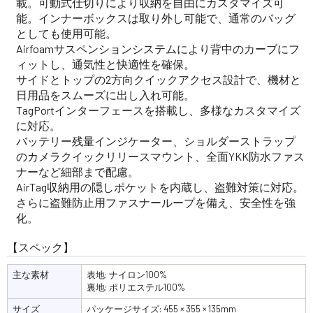
載。可動式仕切りにより収納を自由にカスタマイズ可
能。インナーボックスは取り外し可能で、通常のバッグ
としても使用可能。
Airfoamサスペンションシステムにより背中のカーブにフ
ィットし、通気性と快適性を確保。
サイドとトップの2方向クイックアクセス設計で、機材と
日用品をスムーズに出し入れ可能。
TagPortインターフェースを搭載し、多様なカスタマイズ
に対応。
バッテリー残量インジケーター、ショルダーストラップ
のカメラクイックリリースマウント、全面YKK防水ファス
ナーなど細部まで配慮。
AirTag収納用の隠しポケットを内蔵し、盗難対策に対応。
さらに盗難防止用ファスナーループを備え、安全性を強
化。
【スペック】
主な素材
表地: ナイロン100%
裏地: ポリエステル100%
サイズ
パッケージサイズ: 455 × 355 × 135mm