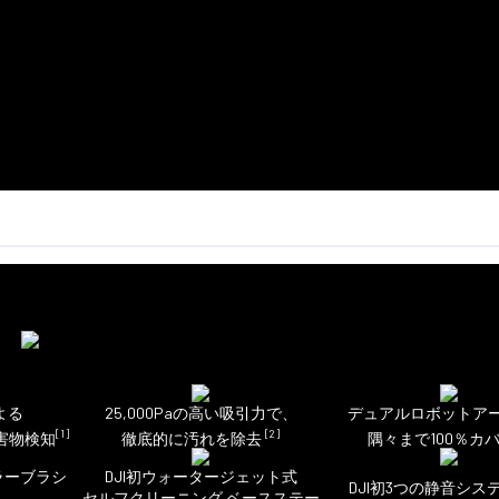
次世代の輝きへ
よる
25,000Paの高い吸引力で、
デュアルロボットア
[1]
[2]
害物検知
徹底的に汚れを除去
隅々まで100％カ
ラーブラシ
DJI初ウォータージェット式
DJI初3つの静音シス
セルフクリーニング ベースステー