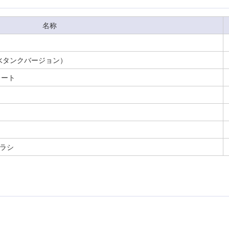
名称
（給水タンクバージョン）
レート
ブラシ