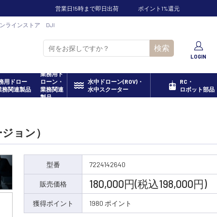
営業日15時まで即日出荷
ポイント1%還元
ドオンラインストア DJI
検索
LOGIN
業務用ド
ローン・
水中ドローン(ROV)・
RC・
業務関連
水中スクーター
ロボット部品
製品
バージョン）
型番
7224142640
180,000円(税込198,000円)
販売価格
獲得ポイント
1980 ポイント