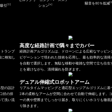
[
騒音を80％低減
[3]
[4]
吸引
ション
高度な経路計画で隅々までカバー
、トランプ
経路計画アルゴリズムは、ドローンによる広範なマッピン
確に検知し
ビゲーションで培われた技術を応用し、最も効率的な清掃
を自動で選択します。無駄な移動や複雑な空間で立ち往生
とを避けながら、清掃漏れを防ぎます。
デュアル伸縮式ロボットアーム
体型の設計
リアルタイムマッピングと適応型エッジアルゴリズムに基
口径の排
2本の柔軟なアームが空間に合わせて自動で伸縮します。
べて洗い流
ーの奥や壁際までしっかり届き、取りにくいホコリも徹底
り除きます。