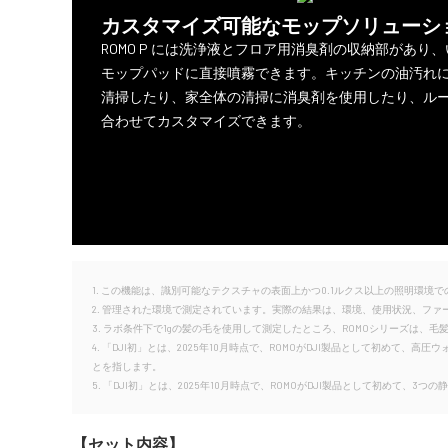
カスタマイズ可能なモップソリューシ
ROMO P には洗浄液とフロア用消臭剤の収納部があり
モップパッドに直接噴霧できます。キッチンの油汚れ
清掃したり、家全体の清掃に消臭剤を使用したり、ル
合わせてカスタマイズできます。
1. この機能は、識別可能なテクスチャの表面上かつ0.1ルクス以上の照明環
2. 管理された環境で測定されています。実際の結果は、環境、使用状況、フ
3. ラボ条件下で1gの髪の毛を使用して測定したところ、ROMOシリーズは
4. 「DJI初」とは、2025年10月時点で、ROMOがDJI製品として初め
とを指します。
5. 「DJI初」とは、2025年10月時点で、ROMOがDJI製品として初めて、
【セット内容】