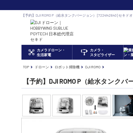
【予約】DJI ROMO P（給水タンクバージョン） [7224142640] セキ
ドローン正規代理店
カメラドローン・
カメラ・
生活家電
スタビライザー
TOP
ドローン
ロボット掃除機
DJI ROMO
【予約】DJI ROMO P（給水タンク