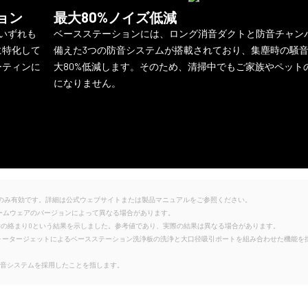
ョン
最大80%ノイズ低減
、いずれも
ベースステーションには、ロング消音ダクトと防音チャン
に特化して
備えた3つの防音システムが搭載されており、集塵時の騒
ーティンに
大80%低減します。そのため、清掃中でもご家族やペット
になりません。
境でのみ有効です。詳細は公式ウェブサイトまたは製品マニュアルをご参照ください。
ァームウェアのバージョンによって異なる場合があります。
、毛髪の絡まり0という結果を示しました。参考値であり、実際の結果は異なる場合があります。
て、高圧ウォータージェットによるベースステーション洗浄板の洗浄と大口径吸引ポートを組み合わせた機能を
3つの静音システムを採用したことを指します。