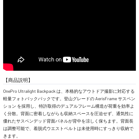
【商品説明】
OnePro Ultralight Backpack は、本格的なアウトドア撮影に対応する
軽量フォトバックパックです。登山グレードの AerisFrame サスペン
ション を採用し、特許取得のデュアルフレーム構造が荷重を効率よ
く分散。背面に密着しながらも収納スペースを圧迫せず、通気性に
優れたサスペンデッド背面パネルが背中を涼しく保ちます。背面長
は調整可能で、着脱式ウエストベルトは未使用時にすっきり収納で
きます。