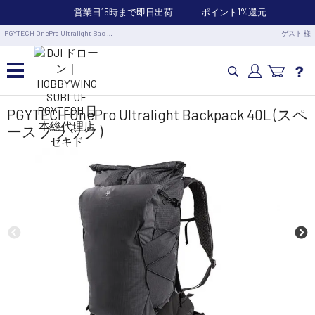
営業日15時まで即日出荷
ポイント1%還元
PGYTECH OnePro Ultralight Bac …
ゲスト 様
カメラドローン・生活家電
PGYTECH OnePro Ultralight Backpack 40L (スペ
ースブラック)
カメラ・スタビライザー
業務用ドローン・業務関連製品
水中ドローン(ROV)・水中スクーター
RC・ロボット部品