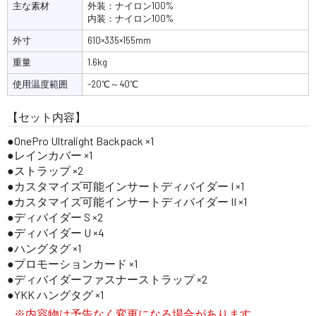
主な素材
外装：ナイロン100%
内装：ナイロン100%
外寸
610×335×155mm
重量
1.6kg
使用温度範囲
-20℃～40℃
【セット内容】
OnePro Ultralight Backpack ×1
レインカバー ×1
ストラップ ×2
カスタマイズ可能インサートディバイダー I ×1
カスタマイズ可能インサートディバイダー II ×1
ディバイダー S ×2
ディバイダー U ×4
ハングタグ ×1
プロモーションカード ×1
ディバイダーファスナーストラップ ×2
YKK ハングタグ ×1
※内容物は予告なく変更になる場合があります。