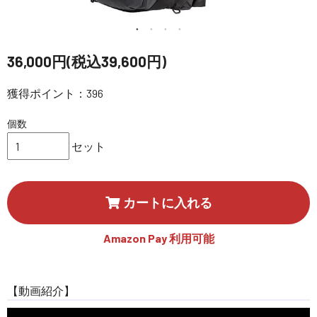
講習会･国家資格･WEBセミナー
定期配信!
36,000円(税込39,600円)
サポート・Q&A / 法人・学生のお客様
獲得ポイント：396
個数
取扱店舗一覧
セット
SEKIDO
カートに入れる
コーポレートサイト
Amazon Pay 利用可能
SEKIDO 会社概要
【動画紹介】