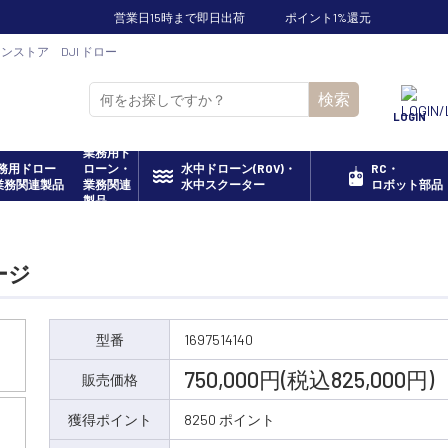
営業日15時まで即日出荷
ポイント1%還元
オンラインストア DJI ドロー
検索
LOGIN
業務用ド
ローン・
水中ドローン(ROV)・
RC・
業務関連
水中スクーター
ロボット部品
製品
ケージ
型番
1697514140
750,000円(税込825,000円)
販売価格
獲得ポイント
8250 ポイント