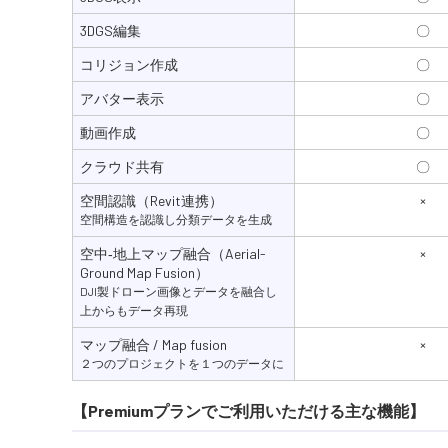
3DGS編集
〇
コリジョン作成
〇
アバター表示
〇
動画作成
〇
クラウド共有
〇
空間認識（Revit連携）
×
空間構造を認識し分類データを生成
空中‐地上マップ融合（Aerial-
×
Ground Map Fusion）
DJI製ドローン画像とデータを融合し
上からもデータ再現
マップ融合 / Map fusion
×
２つのプロジェクトを１つのデータに
【Premiumプランでご利用いただける主な機能】