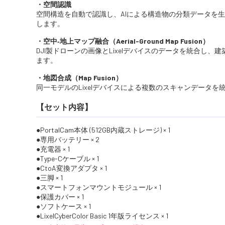
・空間認識
空間構造を自動で認識し、AIによる構造物の分類データを生成しま
します。
・空中‐地上マップ融合（Aerial-Ground Map Fusion）
DJI製ドローンの画像とLixelデバイスのデータを統合
ます。
・地図合成（Map Fusion）
同一モデルのLixelデバイスによる複数のスキャンデータを
【セット内容】
PortalCam本体 (512GB内蔵ストレージ) × 1
専用バッテリー × 2
充電器 × 1
Type-Cケーブル × 1
CtoA変換アダプタ × 1
三脚 × 1
スマートフォンマウントモジュール × 1
保護カバー × 1
ソフトケース × 1
LixelCyberColor Basic 1年版ライセンス × 1