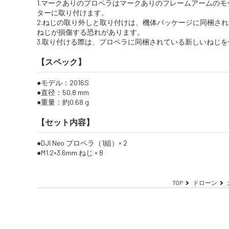
1.マークありのプロペラはマークありのフレームアームの
ターに取り付けます。
2.ねじの取り外しと取り付けは、機体パッケージに同梱さ
ねじが損傷する恐れがあります。
3.取り付ける際は、プロペラに同梱されている新しいねじ
【スペック】
モデル：2016S
直径：50.8 mm
重量：約0.68 g
【セット内容】
DJI Neo プロペラ（1組）× 2
M1.2×3.6mm ねじ × 8
TOP
ドローン