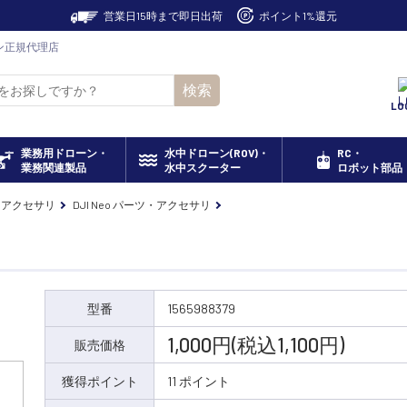
営業日15時まで即日出荷
ポイント1%還元
ローン正規代理店
検索
LO
業務用ドローン・
水中ドローン(ROV)・
RC・
業務関連製品
水中スクーター
ロボット部品
・アクセサリ
DJI Neo パーツ・アクセサリ
型番
1565988379
1,000円(税込1,100円)
販売価格
獲得ポイント
11 ポイント