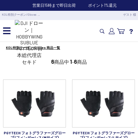
営業日15時まで即日出荷
ポイント1%還元
KOL特別クーポン/Gloves …
ゲスト 様
KOL特別クーポン/Gloves 商品一覧
カメラドローン・生活家電
6
1
6
商品中
-
商品
カメラ・スタビライザー
業務用ドローン・業務関連製品
水中ドローン(ROV)・水中スクーター
RC・ロボット部品
PGYTECH フォトグラファーズグロー
PGYTECH フォトグラファーズグロー
ブ (フィンガーレス/Mサイズ)
ブ (フィンガーレス/Lサイズ)