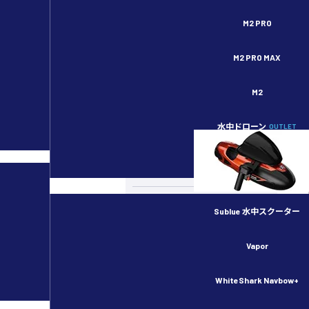
セキドオンラインストア DJI ドローン正規代理店
M2 PRO
M2 PRO MAX
M2
水中ドローン
OUTLET
スペシャルコンテンツ
カメラドローン
ドローンのルール・許可申請
Sublue 水中スクーター
産業用ドローン
Vapor
物流用ドローン
WhiteShark Navbow+
農業用ドローン／スマート農業