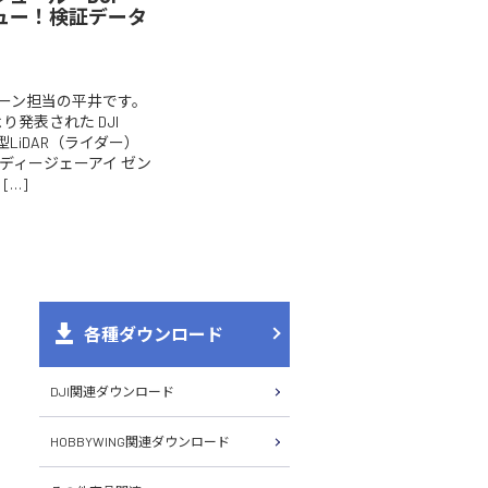
レビュー！検証データ
ーン担当の平井です。
より発表された DJI
載用新型LiDAR（ライダー）
L2（ディージェーアイ ゼン
[…]
各種ダウンロード
DJI関連ダウンロード
HOBBYWING関連ダウンロード