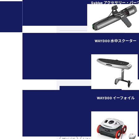
Sublue アクセサリー・パー
カメラ・スタビライザー
水中ドローン／ROV
ラジコン（RC）
WAYDOO 水中スクーター
イベント・講習会
subnado
最新ガジェット／その他
機種別
WAYDOO イーフォイル
カメラドローン
FLYER ONE PLUS
Mavic 4 Pro
Air 3S
Mini 5 Pro
Mini 3