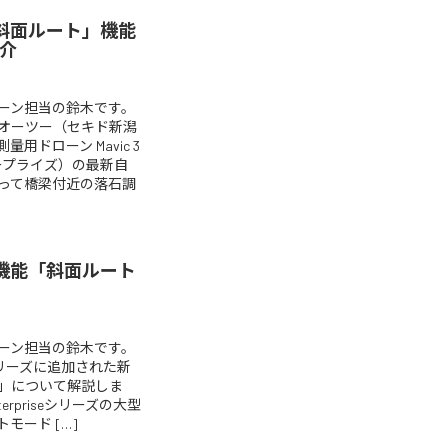
e の「斜面ルート」機能
介
ーン担当の鈴木です。
オーツー（セキド新潟
ドローン Mavic 3
エンタープライズ）の最新自
って橋梁付近の落石調
e の新機能「斜面ルート
ーン担当の鈴木です。
riseシリーズに追加された新
」について解説しま
nterpriseシリーズの大型
モード […]