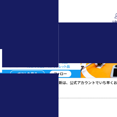
検索
LO
水中ドローン(ROV)・
水中スクーター
▲スペシャルコンテンツの更新は、公式アカウントでいち早く
ホーム
>
タグ：測量用ドローン
TAG： 測量用ドローン