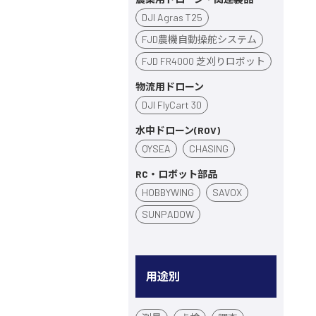
DJI Agras T25
FJD農機自動操舵システム
FJD FR4000 芝刈りロボット
物流用ドローン
DJI FlyCart 30
水中ドローン(ROV)
QYSEA
CHASING
RC・ロボット部品
HOBBYWING
SAVOX
SUNPADOW
用途別