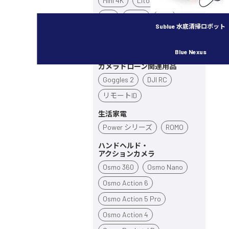
Mini 4K
Lito X1
Lito 1
Flip
Neo 2
Neo
Sublue 水底清掃ロボット
Avata 360
Avata 2
Inspire 3
Blue Nexus
カメラドローン関連用品
Goggles 2
DJI RC
リモートID
生活家電
Power シリーズ
ROMO
ハンドヘルド・
アクションカメラ
Osmo 360
Osmo Nano
Osmo Action 6
Osmo Action 5 Pro
Osmo Action 4