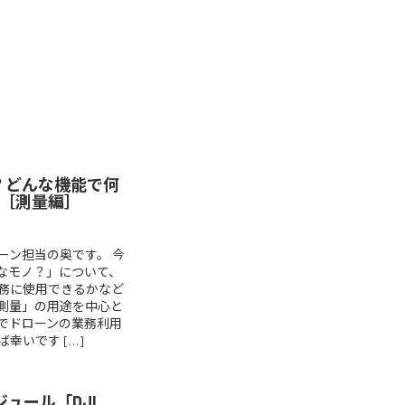
？どんな機能で何
［測量編］
ーン担当の奥です。 今
なモノ？」について、
務に使用できるかなど
測量」の用途を中心と
でドローンの業務利用
幸いです […]
ジュール「DJI