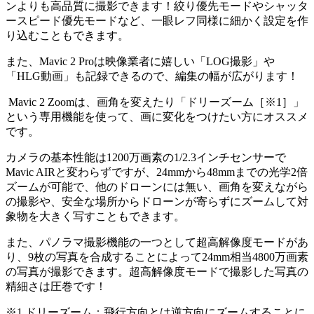
ンよりも高品質に撮影できます！絞り優先モードやシャッタ
ースピード優先モードなど、一眼レフ同様に細かく設定を作
り込むこともできます。
また、Mavic 2 Proは映像業者に嬉しい「LOG撮影」や
「HLG動画」も記録できるので、編集の幅が広がります！
Mavic 2 Zoomは、画角を変えたり「ドリーズーム［※1］」
という専用機能を使って、画に変化をつけたい方にオススメ
です。
カメラの基本性能は1200万画素の1/2.3インチセンサーで
Mavic AIRと変わらずですが、24mmから48mmまでの光学2倍
ズームが可能で、他のドローンには無い、画角を変えながら
の撮影や、安全な場所からドローンが寄らずにズームして対
象物を大きく写すこともできます。
また、パノラマ撮影機能の一つとして超高解像度モードがあ
り、9枚の写真を合成することによって24mm相当4800万画素
の写真が撮影できます。超高解像度モードで撮影した写真の
精細さは圧巻です！
※1 ドリーズーム：飛行方向とは逆方向にズームすることに