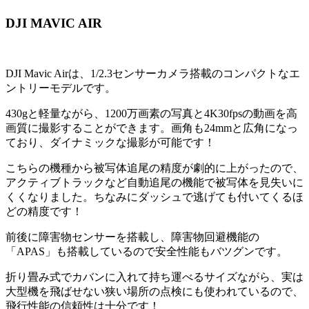
DJI MAVIC AIR
DJI Mavic Airは、1/2.3センサーカメラ搭載のコンパクトなエ
ントリーモデルです。
430gと軽量ながら、1200万画素の写真と4K30fpsの動画を高
画質に撮影することができます。画角も24mmと広角になっ
ており、ダイナミックな撮影が可能です！
こちらの機種から被写体追尾の精度が劇的に上がったので、
アクティブトラックなど自動追尾の機能で被写体を見失いに
くくなりました。ちなみにダッシュで逃げても付いてくるほ
どの精度です！
前後に障害物センサーを搭載し、障害物回避機能の
「APAS」も搭載しているので安全性能もバツグンです。
折り畳み式でカバンに入れて持ち運べるサイズながら、実は
大型機を飛ばせない狭い場所の点検にも使われているので、
飛行性能の信頼性は十分です！