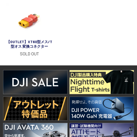
【OUTLET】XT60型メス/T
型オス 変換コネクター
SOLD OUT