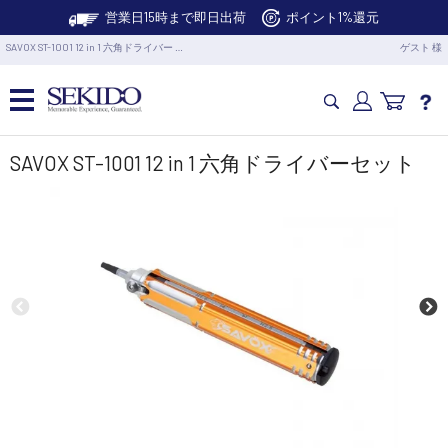
営業日15時まで即日出荷
ポイント1%還元
SAVOX ST-1001 12 in 1 六角ドライバー …
ゲスト 様
カメラドローン・生活家電
SAVOX ST-1001 12 in 1 六角ドライバーセット
カメラ・スタビライザー
業務用ドローン・業務関連製品
水中ドローン(ROV)・水中スクーター
RC・ロボット部品