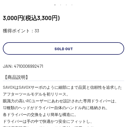
講習会･国家資格･WEBセミナー
3,000円(税込3,300円)
定期配信!
獲得ポイント：33
サポート・Q&A / 法人・学生のお客様
SOLD OUT
取扱店舗一覧
JAN: 4710006992471
【商品説明】
SEKIDO
SAVOXはSAVOXサーボのように細部にまで品質と信頼性を追求した
コーポレートサイト
アフターツールモデルを初リリース。
眼識力の高いRCユーザーにあわせ設計された専用ドライバーは、
12種類のヘッドがドライバー自体のハンドル内に格納され、
SEKIDO 会社概要
各ドライバーの交換をより簡単な構造に。
ドライバーは手の中で快適かつ安全にフィットし、