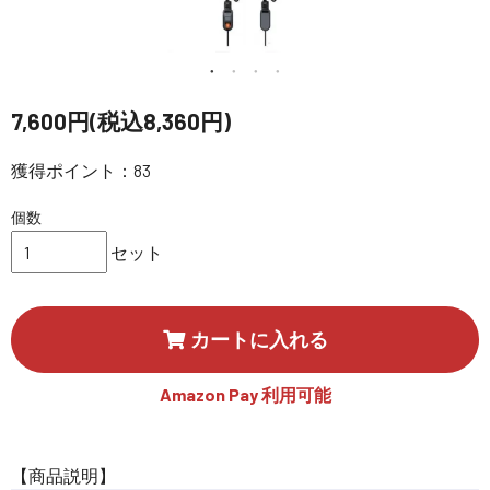
講習会･国家資格･WEBセミナー
定期配信!
7,600円(税込8,360円)
サポート・Q&A / 法人・学生のお客様
獲得ポイント：83
個数
取扱店舗一覧
セット
SEKIDO
カートに入れる
コーポレートサイト
Amazon Pay 利用可能
SEKIDO 会社概要
【商品説明】