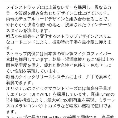
メインストラップには上質なレザーを採用し、異なるカ
ラーや質感を組み合わせたデザインに仕上げています。
両端のデュアルコードデザインと組み合わせることで、
やわらかく快適な使い心地と、洗練されたヴィンテージ
スタイルを演出します。
幅広から細身へと変化するストラップデザインとスリム
なコードエンドにより、撮影時の干渉を最小限に抑えま
す。
ストラップ内側には日本製の東レ製マイクロファイバー
素材を採用しています。乾燥・湿潤摩擦ともに4級以上の
耐色堅牢度を備え、優れた耐久性と色移り・色あせしに
くい性能を実現しています。
独自のクイックリリースシステムにより、片手で素早く
着脱できます。
オリジナルのクイックマウントビーズには超高分子量ポ
リエチレン（UHMWPE）を採用しています。直径1.5mmの
18本編み構造により、最大40kgの耐荷重を実現。ミラーレ
スカメラやコンパクトカメラなど幅広い機種で使用でき
ます。
ストラップの長さは80～136cmの範囲で調整でき、身長約