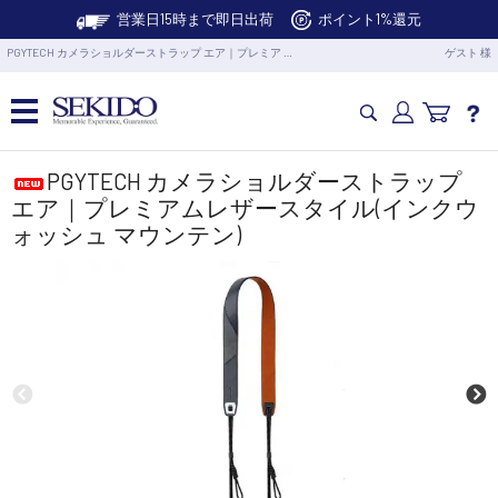
営業日15時まで即日出荷
ポイント1%還元
PGYTECH カメラショルダーストラップ エア｜プレミア …
ゲスト 様
カメラドローン・生活家電
PGYTECH カメラショルダーストラップ
エア｜プレミアムレザースタイル(インクウ
ォッシュ マウンテン)
カメラ・スタビライザー
業務用ドローン・業務関連製品
水中ドローン(ROV)・水中スクーター
RC・ロボット部品