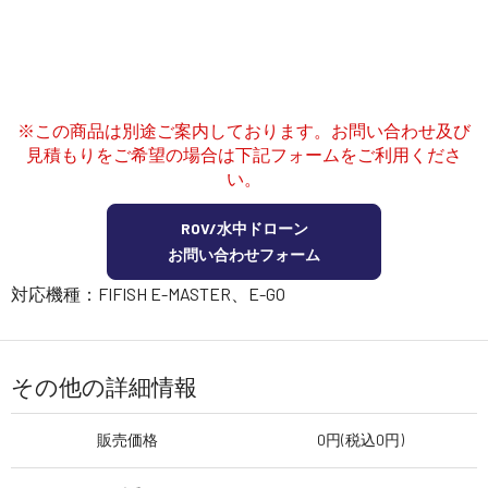
講習会･国家資格･WEBセミナー
定期配信!
※この商品は別途ご案内しております。お問い合わせ及び
サポート・Q&A / 法人・学生のお客様
見積もりをご希望の場合は下記フォームをご利用くださ
い。
取扱店舗一覧
ROV/水中ドローン
お問い合わせフォーム
対応機種：FIFISH E-MASTER、E-GO
SEKIDO
コーポレートサイト
その他の詳細情報
SEKIDO 会社概要
販売価格
0円(税込0円)