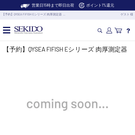
営業日15時まで即日出荷
ポイント1%還元
【予約】QYSEA FIFISH Eシリーズ 肉厚測定器 …
ゲスト 様
カメラドローン・生活家電
【予約】QYSEA FIFISH Eシリーズ 肉厚測定器
カメラ・スタビライザー
業務用ドローン・業務関連製品
水中ドローン(ROV)・水中スクーター
RC・ロボット部品