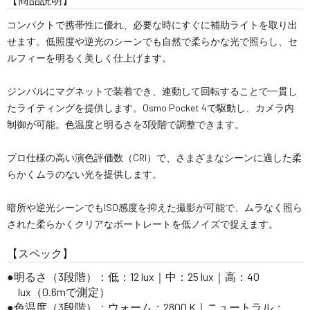
コンパクトで携帯性に優れ、必要な時にすぐに補助ライトを取り出
せます。低照度や逆光のシーンでも自然で柔らかな光で照らし、セ
ルフィーを明るく美しく仕上げます。
ジンバルにマグネットで装着でき、連動して回転することで一貫し
たライティングを提供します。Osmo Pocket 4で駆動し、カメラ内
制御が可能。色温度と明るさを3段階で調整できます。
プロ仕様の高い演色評価数（CRI）で、さまざまなシーンに適した柔
らかくムラのない光を提供します。
暗所や逆光シーンでもISO感度を抑えた撮影が可能で、ムラなく照ら
された柔らかくクリアなポートレートを低ノイズで捉えます。
【スペック】
明るさ（3段階）：低：12 lux｜中：25 lux｜高：40
lux（0.6mで測定）
色温度（3段階）：ウォーム：2800 K｜ニュートラル：