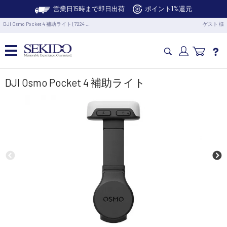
営業日15時まで即日出荷
ポイント1%還元
DJI Osmo Pocket 4 補助ライト [7224 …
ゲスト 様
カメラドローン・生活家電
DJI Osmo Pocket 4 補助ライト
カメラ・スタビライザー
業務用ドローン・業務関連製品
水中ドローン(ROV)・水中スクーター
RC・ロボット部品