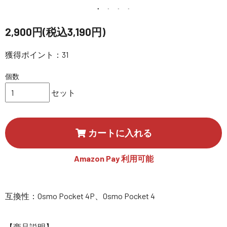
講習会･国家資格･WEBセミナー
2,900円(税込3,190円)
定期配信!
獲得ポイント：31
サポート・Q&A / 法人・学生のお客様
個数
セット
取扱店舗一覧
カートに入れる
SEKIDO
コーポレートサイト
Amazon Pay 利用可能
互換性：Osmo Pocket 4P、Osmo Pocket 4
SEKIDO 会社概要
【商品説明】