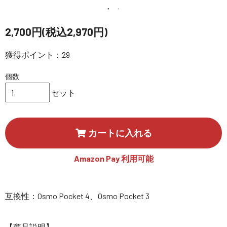
講習会･国家資格･WEBセミナー
2,700円(税込2,970円)
定期配信!
獲得ポイント：29
サポート・Q&A / 法人・学生のお客様
個数
セット
取扱店舗一覧
カートに入れる
SEKIDO
コーポレートサイト
Amazon Pay 利用可能
SEKIDO 会社概要
互換性：Osmo Pocket 4、Osmo Pocket 3
【商品説明】