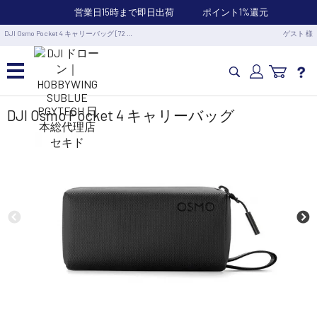
営業日15時まで即日出荷
ポイント1%還元
DJI Osmo Pocket 4 キャリーバッグ [72 …
ゲスト 様
カメラドローン・生活家電
DJI Osmo Pocket 4 キャリーバッグ
カメラ・スタビライザー
業務用ドローン・業務関連製品
水中ドローン(ROV)・水中スクーター
RC・ロボット部品