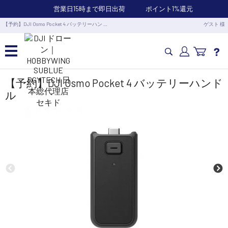
営業日15時まで即日出荷
ポイント1%還元
【予約】DJI Osmo Pocket 4 バッテリーハン …
ゲスト 様
カメラドローン・生活家電
【予約】DJI Osmo Pocket 4 バッテリーハンド
ル
カメラ・スタビライザー
業務用ドローン・業務関連製品
水中ドローン(ROV)・水中スクーター
RC・ロボット部品