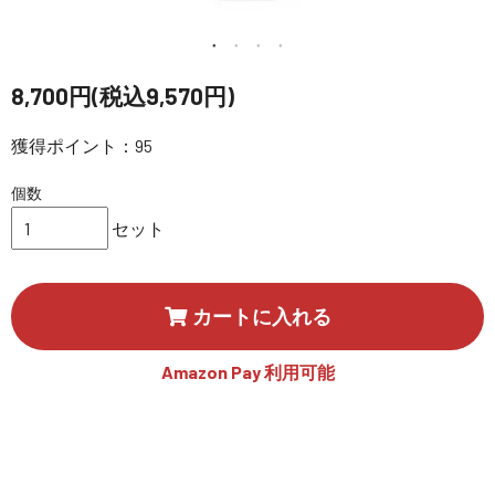
講習会･国家資格･WEBセミナー
定期配信!
8,700円(税込9,570円)
サポート・Q&A / 法人・学生のお客様
獲得ポイント：95
個数
取扱店舗一覧
セット
SEKIDO
カートに入れる
コーポレートサイト
Amazon Pay 利用可能
SEKIDO 会社概要