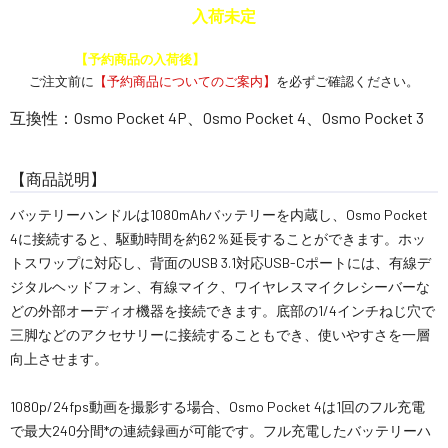
入荷未定
予約商品と通常商品を一緒に注文した場合、
【予約商品の入荷後】
にまとめて発送いたします。
ご注文前に
【予約商品についてのご案内】
を必ずご確認ください。
互換性：Osmo Pocket 4P、Osmo Pocket 4、Osmo Pocket 3
【商品説明】
バッテリーハンドルは1080mAhバッテリーを内蔵し、Osmo Pocket
4に接続すると、駆動時間を約62％延長することができます。ホッ
トスワップに対応し、背面のUSB 3.1対応USB-Cポートには、有線デ
ジタルヘッドフォン、有線マイク、ワイヤレスマイクレシーバーな
どの外部オーディオ機器を接続できます。底部の1/4インチねじ穴で
三脚などのアクセサリーに接続することもでき、使いやすさを一層
向上させます。
1080p/24fps動画を撮影する場合、Osmo Pocket 4は1回のフル充電
で最大240分間*の連続録画が可能です。フル充電したバッテリーハ