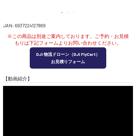
講習会･国家資格･WEBセミナー
定期配信!
JAN: 6937224127869
※この商品は別途ご案内しております。ご予約・お見積
サポート・Q&A / 法人・学生のお客様
もりは下記フォームよりお問い合わせください。
DJI 物流ドローン（DJI FlyCart）
取扱店舗一覧
お見積りフォーム
【動画紹介】
SEKIDO
コーポレートサイト
SEKIDO 会社概要