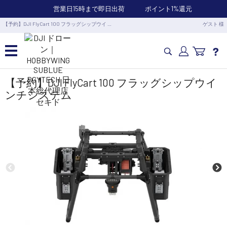
営業日15時まで即日出荷
ポイント1%還元
【予約】DJI FlyCart 100 フラッグシップウイ …
ゲスト 様
カメラドローン・生活家電
【予約】DJI FlyCart 100 フラッグシップウイ
ンチシステム
カメラ・スタビライザー
業務用ドローン・業務関連製品
水中ドローン(ROV)・水中スクーター
RC・ロボット部品