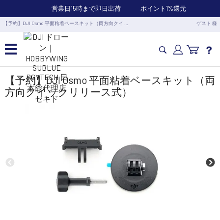
営業日15時まで即日出荷
ポイント1%還元
【予約】DJI Osmo 平面粘着ベースキット（両方向クイ …
ゲスト 様
カメラドローン・生活家電
【予約】DJI Osmo 平面粘着ベースキット（両
方向クイックリリース式）
カメラ・スタビライザー
業務用ドローン・業務関連製品
水中ドローン(ROV)・水中スクーター
RC・ロボット部品