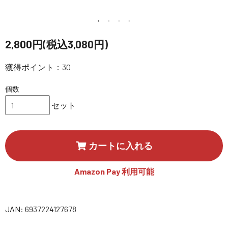
講習会･国家資格･WEBセミナー
定期配信!
2,800円(税込3,080円)
サポート・Q&A / 法人・学生のお客様
獲得ポイント：30
個数
取扱店舗一覧
セット
SEKIDO
カートに入れる
コーポレートサイト
Amazon Pay 利用可能
SEKIDO 会社概要
JAN: 6937224127678