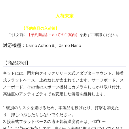
入荷未定
予約商品と通常商品を一緒に注文した場合、
【予約商品の入荷後】
にまとめて発送いたします。
ご注文前に
【予約商品についてのご案内】
を必ずご確認ください。
対応機種：Osmo Action 6、Osmo Nano
【商品説明】
キットには、両方向クイックリリース式アダプターマウント、接着
式フラットベース、止めねじが含まれています。サーフボード、ス
ノーボード、その他のスポーツ機材にカメラをしっかり取り付け、
高強度のアクティビティでも安定した装着を維持します。
1. 破損のリスクを避けるため、本製品を投げたり、打撃を加えた
り、押しつぶしたりしないでください。
2. 接着式フラットベースの適正装着温度範囲は、-10°C〜
40°C（14°F〜104°F）です。曲がった表面に取り付けないでくださ