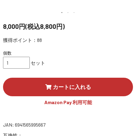
講習会･国家資格･WEBセミナー
定期配信!
8,000円(税込8,800円)
サポート・Q&A / 法人・学生のお客様
獲得ポイント：88
個数
取扱店舗一覧
セット
SEKIDO
カートに入れる
コーポレートサイト
Amazon Pay 利用可能
SEKIDO 会社概要
JAN: 6941565995667
互換性：