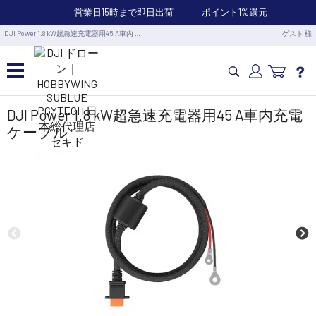
営業日15時まで即日出荷
ポイント1%還元
DJI Power 1.8 kW超急速充電器用45 A車内 …
ゲスト 様
カメラドローン・生活家電
DJI Power 1.8 kW超急速充電器用45 A車内充電
ケーブル
カメラ・スタビライザー
業務用ドローン・業務関連製品
水中ドローン(ROV)・水中スクーター
RC・ロボット部品