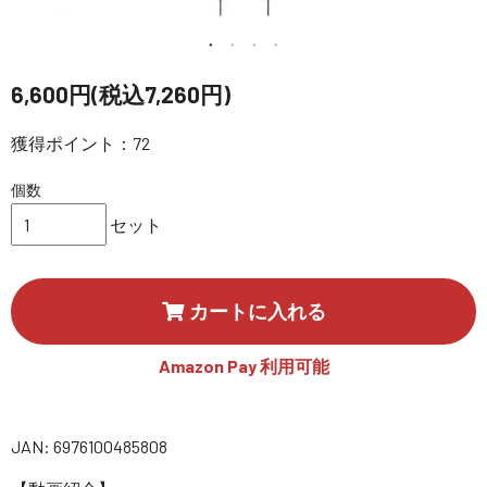
講習会･国家資格･WEBセミナー
定期配信!
6,600円(税込7,260円)
サポート・Q&A / 法人・学生のお客様
獲得ポイント：72
個数
取扱店舗一覧
セット
SEKIDO
カートに入れる
コーポレートサイト
Amazon Pay 利用可能
SEKIDO 会社概要
JAN: 6976100485808