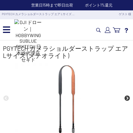
営業日15時まで即日出荷
ポイント1%還元
PGYTECH カメラショルダーストラップ エア Lサイズ …
ゲスト 様
カメラドローン・生活家電
PGYTECH カメラショルダーストラップ エア
Lサイズ (メテオライト)
カメラ・スタビライザー
業務用ドローン・業務関連製品
水中ドローン(ROV)・水中スクーター
RC・ロボット部品