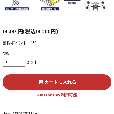
講習会･国家資格･WEBセミナー
定期配信!
16,364円(税込18,000円)
サポート・Q&A / 法人・学生のお客様
獲得ポイント：180
取扱店舗一覧
個数
セット
SEKIDO
コーポレートサイト
カートに入れる
Amazon Pay 利用可能
SEKIDO 会社概要
JAN: 4582607136444