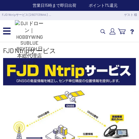
営業日15時まで即日出荷
ポイント1%還元
FJD Ntripサービス [2607136444] …
ゲスト 様
カメラドローン・生活家電
FJD Ntripサービス
カメラ・スタビライザー
業務用ドローン・業務関連製品
水中ドローン(ROV)・水中スクーター
RC・ロボット部品