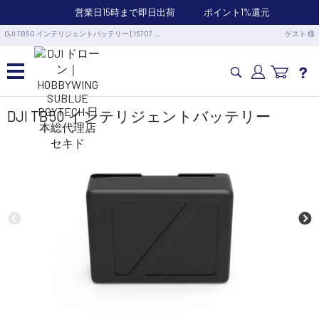
営業日15時まで即日出荷
ポイント1%還元
DJI TB50 インテリジェントバッテリー [15707 …
ゲスト 様
カメラドローン・生活家電
DJI TB50 インテリジェントバッテリー
カメラ・スタビライザー
業務用ドローン・業務関連製品
水中ドローン(ROV)・水中スクーター
RC・ロボット部品