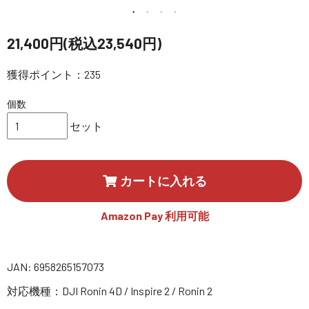
講習会･国家資格･WEBセミナー
21,400円(税込23,540円)
定期配信!
獲得ポイント：235
サポート・Q&A / 法人・学生のお客様
個数
セット
取扱店舗一覧
カートに入れる
SEKIDO
コーポレートサイト
Amazon Pay 利用可能
SEKIDO 会社概要
JAN: 6958265157073
対応機種：DJI Ronin 4D / Inspire 2 / Ronin 2