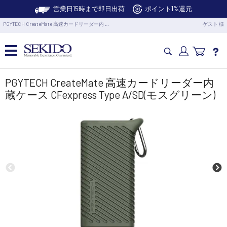
営業日15時まで即日出荷
ポイント1%還元
PGYTECH CreateMate 高速カードリーダー内 …
ゲスト 様
カメラドローン・生活家電
PGYTECH CreateMate 高速カードリーダー内
蔵ケース CFexpress Type A/SD(モスグリーン)
カメラ・スタビライザー
業務用ドローン・業務関連製品
水中ドローン(ROV)・水中スクーター
RC・ロボット部品