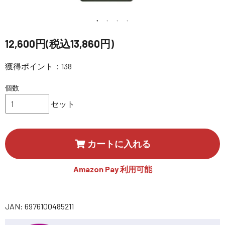
講習会･国家資格･WEBセミナー
定期配信!
12,600円(税込13,860円)
獲得ポイント：138
サポート・Q&A / 法人・学生のお客様
個数
取扱店舗一覧
セット
SEKIDO
カートに入れる
コーポレートサイト
Amazon Pay 利用可能
SEKIDO 会社概要
JAN: 6976100485211