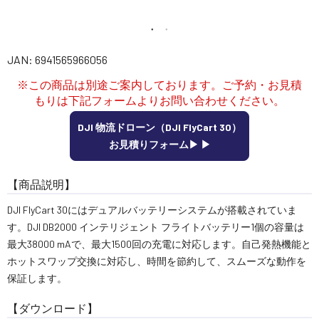
講習会･国家資格･WEBセミナー
定期配信!
JAN: 6941565966056
※この商品は別途ご案内しております。ご予約・お見積
サポート・Q&A / 法人・学生のお客様
もりは下記フォームよりお問い合わせください。
DJI 物流ドローン（DJI FlyCart 30）
取扱店舗一覧
お見積りフォーム▶ ▶︎
【商品説明】
SEKIDO
DJI FlyCart 30にはデュアルバッテリーシステムが搭載されていま
コーポレートサイト
す。DJI DB2000 インテリジェント フライトバッテリー1個の容量は
最大38000 mAで、最大1500回の充電に対応します。自己発熱機能と
ホットスワップ交換に対応し、時間を節約して、スムーズな動作を
SEKIDO 会社概要
保証します。
【ダウンロード】