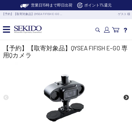
営業日15時まで即日出荷
ポイント1%還元
【予約】【取寄対象品】QYSEA FIFISH E-GO …
ゲスト 様
カメラドローン・生活家電
【予約】【取寄対象品】QYSEA FIFISH E-GO 専
用Qカメラ
カメラ・スタビライザー
業務用ドローン・業務関連製品
水中ドローン(ROV)・水中スクーター
RC・ロボット部品