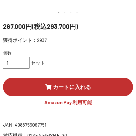
講習会･国家資格･WEBセミナー
定期配信!
267,000円(税込293,700円)
獲得ポイント：2937
サポート・Q&A / 法人・学生のお客様
個数
取扱店舗一覧
セット
SEKIDO
カートに入れる
コーポレートサイト
Amazon Pay 利用可能
SEKIDO 会社概要
JAN: 4988755067751
対応機種：QYSEA FIFISH E-GO