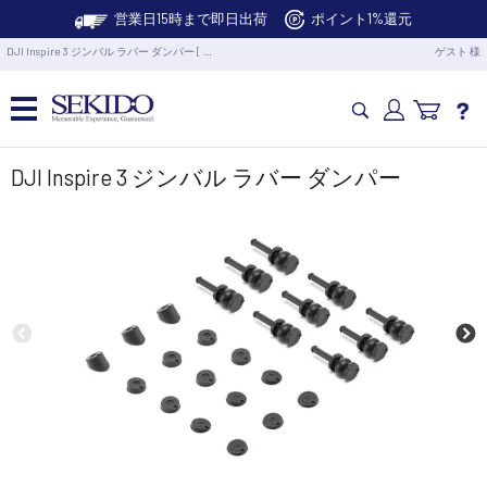
営業日15時まで即日出荷
ポイント1%還元
DJI Inspire 3 ジンバル ラバー ダンパー [ …
ゲスト 様
カメラドローン・生活家電
DJI Inspire 3 ジンバル ラバー ダンパー
カメラ・スタビライザー
業務用ドローン・業務関連製品
水中ドローン(ROV)・水中スクーター
RC・ロボット部品