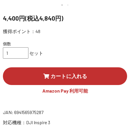
講習会･国家資格･WEBセミナー
4,400円(税込4,840円)
定期配信!
獲得ポイント：48
サポート・Q&A / 法人・学生のお客様
個数
セット
取扱店舗一覧
カートに入れる
SEKIDO
コーポレートサイト
Amazon Pay 利用可能
JAN: 6941565975287
SEKIDO 会社概要
対応機種：DJI Inspire 3