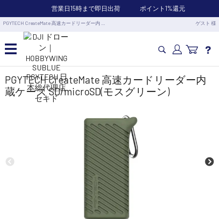
営業日15時まで即日出荷
ポイント1%還元
PGYTECH CreateMate 高速カードリーダー内 …
ゲスト 様
カメラドローン・生活家電
PGYTECH CreateMate 高速カードリーダー内
蔵ケース SD/microSD(モスグリーン)
カメラ・スタビライザー
業務用ドローン・業務関連製品
水中ドローン(ROV)・水中スクーター
RC・ロボット部品