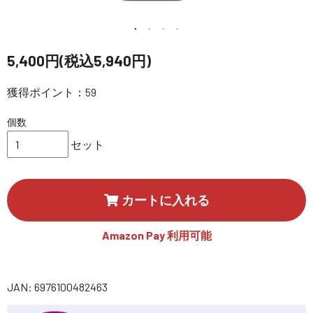
講習会･国家資格･WEBセミナー
定期配信!
5,400円(税込5,940円)
サポート・Q&A / 法人・学生のお客様
獲得ポイント：59
個数
取扱店舗一覧
セット
SEKIDO
カートに入れる
コーポレートサイト
Amazon Pay 利用可能
SEKIDO 会社概要
JAN: 6976100482463