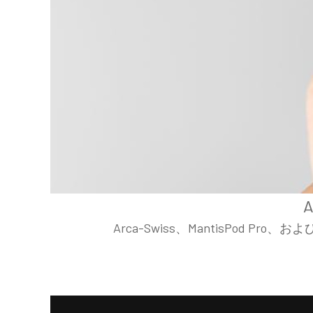
A
Arca-Swiss、MantisPod P