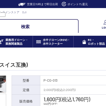
営業日15時まで即日出荷
ポイント1%還元
キドオンラインストア DJI
検索
LO
業務用ドローン・
水中ドローン(ROV)・
RC・
業務関連製品
水中スクーター
ロボット部品
ルカスイス互換)
型番
P-CG-013
定価
2,000円(税込2,200円)
1,600円(税込1,760円)
販売価格
440円 OFF!