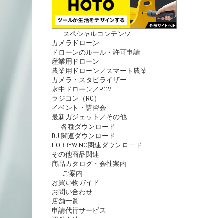
スペシャルコンテンツ
カメラドローン
ドローンのルール・許可申請
産業用ドローン
農業用ドローン／スマート農業
カメラ・スタビライザー
水中ドローン／ROV
ラジコン（RC）
イベント・講習会
最新ガジェット／その他
各種ダウンロード
DJI関連ダウンロード
HOBBYWING関連ダウンロード
その他商品関連
商品カタログ・会社案内
ご案内
お買い物ガイド
お問い合わせ
店舗一覧
申請代行サービス