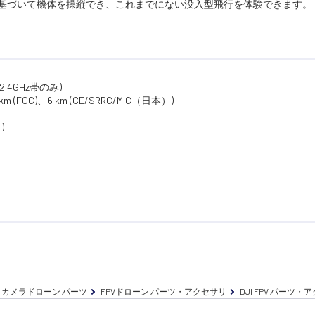
きに基づいて機体を操縦でき、これまでにない没入型飛行を体験できます。
：2.4GHz帯のみ)
C)、6 km (CE/SRRC/MIC（日本）)
)
カメラドローン パーツ
FPVドローン パーツ・アクセサリ
DJI FPV パーツ・