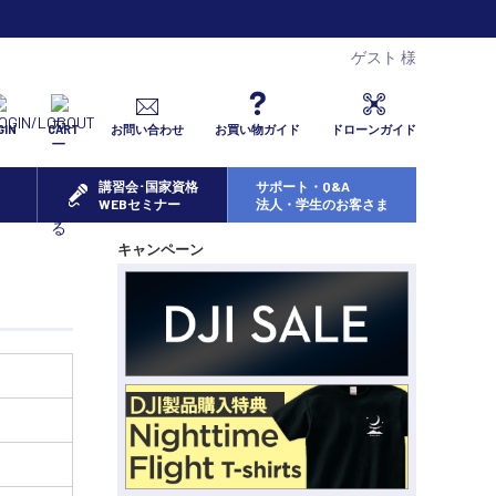
ゲスト 様
GIN
CART
お問い合わせ
お買い物ガイド
ドローンガイド
講習会･国家資格
サポート・Q&A
WEBセミナー
法人・学生のお客さま
キャンペーン