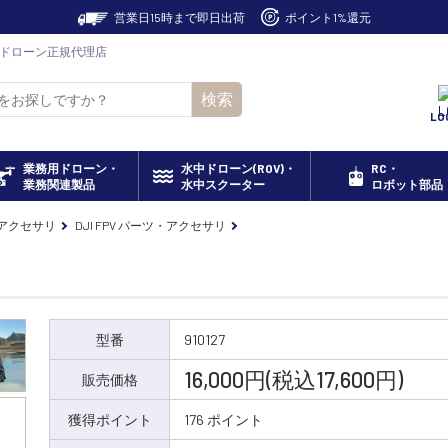
営業日15時まで即日出荷
ポイント1%還元
JI ドローン正規代理店
検索
LO
業務用ドローン・
水中ドローン(ROV)・
RC・
業務関連製品
水中スクーター
ロボット部品
・アクセサリ
DJI FPV パーツ・アクセサリ
型番
910127
16,000円(税込17,600円)
販売価格
獲得ポイント
176 ポイント