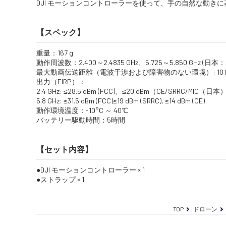
DJI モーションコントローラーを使って、手の自然な動
【スペック】
重量：167 g
動作周波数：2.400～2.4835 GHz、5.725～5.850 GHz (日本
最大動画伝送距離（電波干渉および障害物のない環境）: 10 km (FC
出力（EIRP）：
2.4 GHz: ≤28.5 dBm (FCC)、≤20 dBm（CE/SRRC/MIC（日本）
5.8 GHz: ≤31.5 dBm (FCC)≤19 dBm (SRRC), ≤14 dBm (CE)
動作環境温度：-10°C ～ 40℃
バッテリー駆動時間：5時間
【セット内容】
●DJI モーションコントローラー × 1
●ストラップ × 1
TOP
ドローン