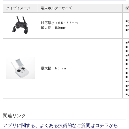
タイプイメージ
端末ホルダーサイズ
採
■
対応厚さ：6.5～8.5mm
■M
最大長：160mm
■M
■
■
■
■
■
■
最大幅：170mm
■
■
■
■
■
■
■L
関連リンク
アプリに関する、よくある技術的なご質問はコチラから