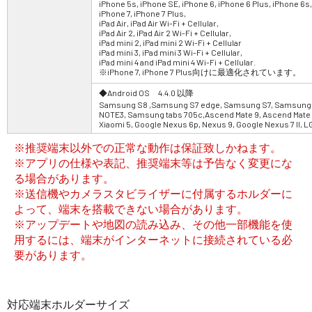
iPhone 5s, iPhone SE, iPhone 6, iPhone 6 Plus, iPhone 6s,
iPhone 7, iPhone 7 Plus,
iPad Air, iPad Air Wi-Fi + Cellular,
iPad Air 2, iPad Air 2 Wi-Fi + Cellular,
iPad mini 2, iPad mini 2 Wi-Fi + Cellular
iPad mini 3, iPad mini 3 Wi-Fi + Cellular,
iPad mini 4 and iPad mini 4 Wi-Fi + Cellular.
※iPhone 7, iPhone 7 Plus向けに最適化されています。
◆Android OS 4.4.0 以降
Samsung S8 ,Samsung S7 edge, Samsung S7, Samsung
NOTE3, Samsung tabs 705c,Ascend Mate 9, Ascend Mate 7,
Xiaomi 5, Google Nexus 6p, Nexus 9, Google Nexus 7 II, L
※推奨端末以外での正常な動作は保証致しかねます。
※アプリの仕様や表記、推奨端末等は予告なく変更にな
る場合があります。
※送信機やカメラスタビライザーに付属するホルダーに
よって、端末を搭載できない場合があります。
※アップデートや地図の読み込み、その他一部機能を使
用するには、端末がインターネットに接続されている必
要があります。
対応端末ホルダーサイズ