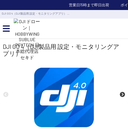
営業日15時まで即日出荷
ポイ
DJI GO 4（DJI製品用 設定・モニタリングアプリ） …
カメラドローン・生活家電
DJI GO 4（DJI製品用 設定・モニタリングア
プリ）
カメラ・スタビライザー
業務用ドローン・業務関連製品
水中ドローン(ROV)・水中スクーター
RC・ロボット部品