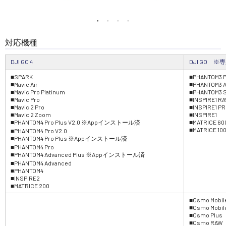
講習会･国家資格･WEBセミナー
定期配信!
対応機種
DJI GO 4
DJI GO 
サポート・Q&A / 法人・学生のお客様
■SPARK
■PHANTOM3 
■Mavic Air
■PHANTOM3 
■Mavic Pro Platinum
■PHANTOM3 
■Mavic Pro
■INSPIRE1 R
取扱店舗一覧
■Mavic 2 Pro
■INSPIRE1 P
■Mavic 2 Zoom
■INSPIRE1
■PHANTOM4 Pro Plus V2.0 ※Appインストール済
■MATRICE 60
■MATRICE 10
■PHANTOM4 Pro V2.0
■PHANTOM4 Pro Plus ※Appインストール済
SEKIDO
■PHANTOM4 Pro
コーポレートサイト
■PHANTOM4 Advanced Plus ※Appインストール済
■PHANTOM4 Advanced
■PHANTOM4
■INSPIRE2
■MATRICE 200
SEKIDO 会社概要
■Osmo Mobil
■Osmo Mobil
■Osmo Plus
■Osmo RAW