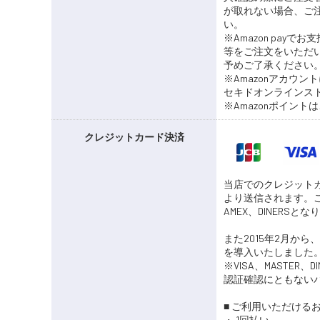
が取れない場合、ご
い。
※Amazon pa
等をご注文をいただ
予めご了承ください
※Amazonアカウ
セキドオンラインス
※Amazonポイン
クレジットカード決済
当店でのクレジット
より送信されます。ご
AMEX、DINERSと
また2015年2月か
を導入いたしました
※VISA、MASTE
認証確認にともない
■ ご利用いただける
・ 1回払い