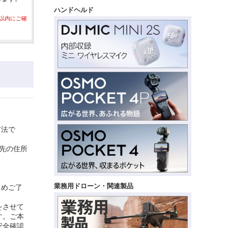
ハンドヘルド
以内にご確
方法で
け先の住所
業務用ドローン・関連製品
じめご了
をさせて
す。ご本
安全確認