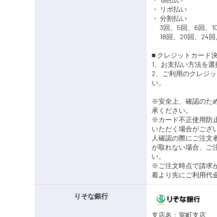
・ リボ払い
・ 分割払い
3回、5回、6回、10
18回、20回、24
■ クレジットカード
1、お支払い方法を
2、ご利用のクレジ
い。
※安全上、確認のため
承ください。
※カード不正使用防
いただく場合がござ
人確認の際にご注文
が取れない場合、ご
い。
※ご注文時点で請求
着より先にご利用代
りそな銀行
支店名：室町支店 