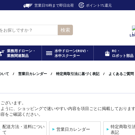
営業日15時まで即日出荷
ポイント1%還元
検索
LO
業務用ドローン・
水中ドローン(ROV)・
RC・
業務関連製品
水中スクーター
ロボット部品
ついて
/
営業日カレンダー
/
特定商取引法に基づく表記
/
よくあるご質問
うございます。
るように、ショッピングで迷いやすい内容を項目ごとに掲載しておりま
内容をご確認ください。
配送方法・送料につい
特定商取引
営業日カレンダー
て
表記