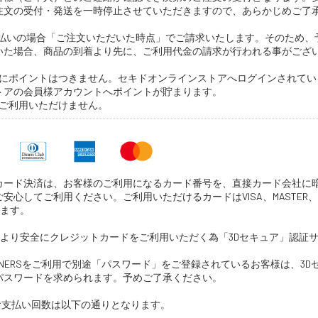
注文の受付・発送を一時停止させていただきますので、あらかじめご了
yでお支払いの場合「ご注文いただいた時点」でご請求いたします。そのため
いた場合、商品の到着より先に、ご利用代金の請求が行われる事がござ
。
ントにポイントはつきません。セキドオンラインストアへログインされて
トアの会員様アカウントへポイントが貯まります。
トはご利用いただけません。
カード決済は、お客様のご利用になるカード番号を、直接カード会社に
安心してご利用ください。ご利用いただけるカードはVISA、MASTER、
なります。
ら、より安全にクレジットカードをご利用いただく為「3Dセキュア」認証
。
R、DINERSをご利用で別途「パスワード」をご登録されているお客様は、3D
パスワードを求められます。予めご了承ください。
お支払い回数は以下の通りとなります。