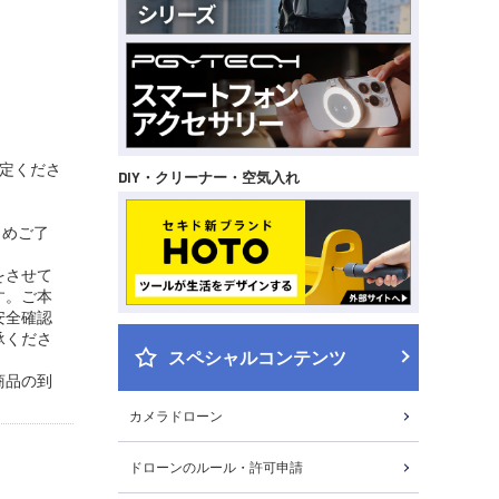
定くださ
DIY・クリーナー・空気入れ
じめご了
をさせて
す。ご本
安全確認
承くださ
スペシャルコンテンツ
商品の到
カメラドローン
ドローンのルール・許可申請