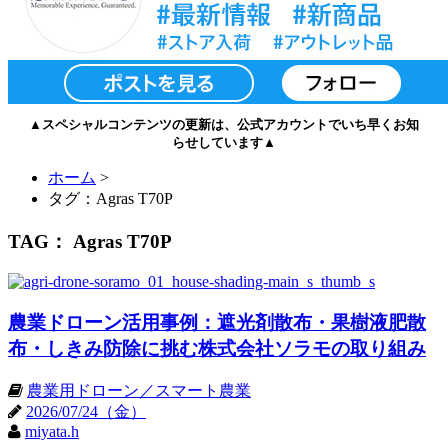
▲スペシャルコンテンツの更新は、公式アカウントでいち早くお知
らせしています▲
ホーム
>
タグ：Agras T70P
TAG： Agras T70P
農業ドローン活用事例：遮光剤散布・果樹液肥散
布・しきみ防除に挑む株式会社ソラモの取り組み
農業用ドローン／スマート農業
2026/07/24（金）
miyata.h