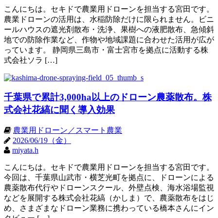
こんにちは。セキドで農業用ドローンを担当する宮田です。
農業ドローンの活用は、水稲防除だけに限られません。ビニ
ールハウスの遮光剤散布・洗浄、果樹への液肥散布、急傾斜
地での防除作業など、作物や地域課題に合わせた活用が広が
っています。 静岡県三島市・富士宮市を拠点に活動する株
式会社ソラ […]
千葉県で累計3,000ha以上のドローン農薬散布。株
式会社花縞に聞く導入効果
農業用ドローン／スマート農業
2026/06/19（金）
miyata.h
こんにちは。セキドで農業用ドローンを担当する宮田です。
今回は、千葉県山武市・横芝光町を拠点に、ドローンによる
農薬散布代行やドローンスクール、外壁点検、海水浴場監視
などを展開する株式会社花縞（かしま）で、農薬散布をはじ
め、さまざまなドローン業務に携わっている橋本さんにイン