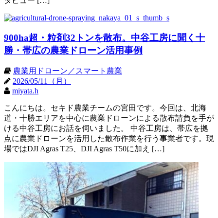
タビュー […]
900ha超・粒剤32トンを散布。中谷工房に聞く十
勝・帯広の農業ドローン活用事例
農業用ドローン／スマート農業
2026/05/11（月）
miyata.h
こんにちは。セキド農業チームの宮田です。今回は、北海
道・十勝エリアを中心に農業ドローンによる散布請負を手が
ける中谷工房にお話を伺いました。 中谷工房は、帯広を拠
点に農業ドローンを活用した散布作業を行う事業者です。現
場ではDJI Agras T25、DJI Agras T50に加え […]