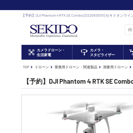
【予約】DJI Phantom 4 RTK SE Combo [D220613010] セキドオ
正規代理店
カメラドローン・
カメラ・
生活家電
スタビライザー
TOP
ドローン
業務用ドローン・関連製品
測量用ドローン
【予約】DJI Phantom 4 RTK SE Comb