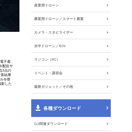
産業用ドローン
農業用ドローン／スマート農業
カメラ・スタビライザー
水中ドローン／ROV
ラジコン（RC）
、電子基
タ配信サ
点3点の
イベント・講習会
計算結果
ールを使
撮影した
最新ガジェット／その他
各種ダウンロード
DJI関連ダウンロード