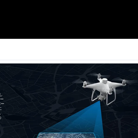
し
ター
ポー
に
し
の