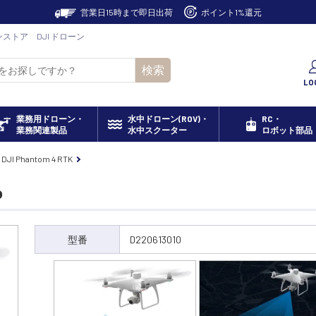
営業日15時まで即日出荷
ポイント1%還元
ンラインストア DJI ドローン
検索
LO
業務用ドローン・
水中ドローン(ROV)・
RC・
業務関連製品
水中スクーター
ロボット部品
DJI Phantom 4 RTK
o
型番
D220613010