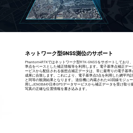
ネットワーク型GNSS測位のサポート
Phantom4RTKではネットワーク型RTK-GNSSをサポートしており
準点をベースとした補正情報等を利用します。電子基準点補正デー
ービスから配信される仮想点補正データは、常に最寄りの電子基準
成果に合致します。これにより、電子基準点3点を利用した網平均
と同等の観測結果となります。 送信機に内蔵された4G回線モジュ
用しJENOBAや日本GPSデータサービスから補正データを受け取り
写真の正確な位置情報を書き込みます。