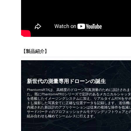
【製品紹介】
新世代の測量専用ドローンの誕生
Phantom4RTKは、高精度のドローン写真測量のために設計されま
た。 既にPhantom4PROシリーズで定評のあるメカニカルシャッ
を搭載したイメージングシステムに加え、リアルタイムRTKをサ
トし撮影した写真全てに正確な位置データを記録します。 送信機
内蔵された新設計のアプリケーションは従来の複雑な操作を低減
サードパーティのプロフェッショナルモデリングソフトウェアと
組み合わせも極めてシームレスに行えます。