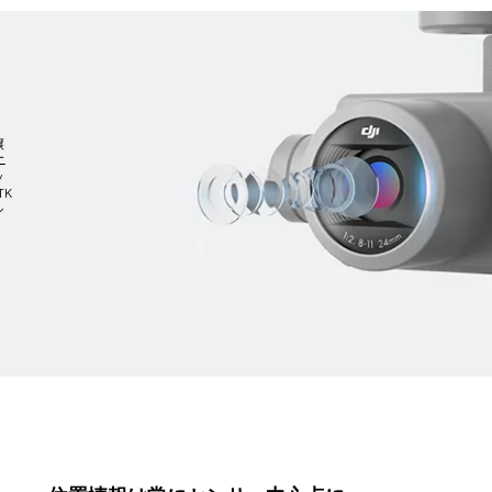
譲
ニ
ッ
TK
シ