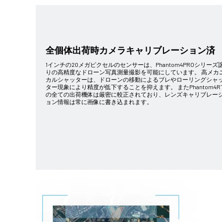
全個体出荷時カメラキャリブレーション済
1インチの20メガピクセルのセンサーは、Phantom4PROシリーズ
りの高精度なドローン写真測量撮影を可能にしています。 高メカ
カルシャッターは、ドローンの移動によるブレやローリングシャ
ター現象により精度が低下することを抑えます。 またPhantom4R
の全ての出荷機体は厳密に較正されており、レンズキャリブレー
ョン情報は常に画像に書き込まれます。