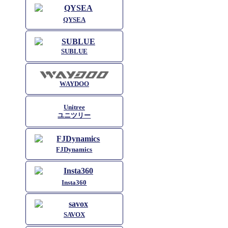
QYSEA
SUBLUE
WAYDOO
Unitree
ユニツリー
FJDynamics
Insta360
SAVOX