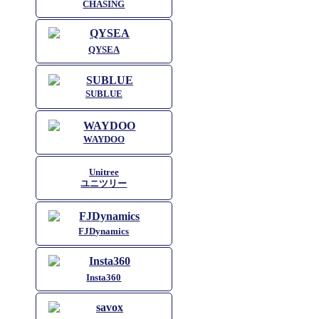
CHASING
QYSEA
SUBLUE
WAYDOO
Unitree
ユニツリー
FJDynamics
Insta360