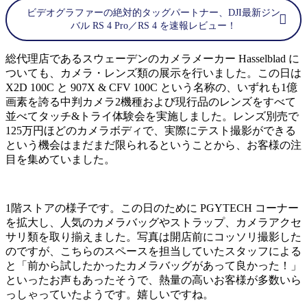
ビデオグラファーの絶対的タッグパートナー、DJI最新ジン
バル RS 4 Pro／RS 4 を速報レビュー！
総代理店であるスウェーデンのカメラメーカー Hasselblad に
ついても、カメラ・レンズ類の展示を行いました。この日は
X2D 100C と 907X & CFV 100C という名称の、いずれも1億
画素を誇る中判カメラ2機種および現行品のレンズをすべて
並べてタッチ&トライ体験会を実施しました。レンズ別売で
125万円ほどのカメラボディで、実際にテスト撮影ができる
という機会はまだまだ限られるということから、お客様の注
目を集めていました。
1階ストアの様子です。この日のために PGYTECH コーナー
を拡大し、人気のカメラバッグやストラップ、カメラアクセ
サリ類を取り揃えました。写真は開店前にコッソリ撮影した
のですが、こちらのスペースを担当していたスタッフによる
と「前から試したかったカメラバッグがあって良かった！」
といったお声もあったそうで、熱量の高いお客様が多数いら
っしゃっていたようです。嬉しいですね。