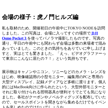
会場の様子：虎ノ門ヒルズ編
私も取材のため、開催初日の午前中にTOKYO NODEを訪問
しました。この写真は、会場に入ってすぐの場所で
DJI
Osmo Pocket 3
を使ってパノラマ撮影したものです。写真の
通り、平日の午前中にも関わらず会場は多数の来場者で混み
あっていました。このときの気持ちをありていに申し上げま
すと、実はとても驚きました。「えっ、ビデオグラファーっ
て東京にこんなに居たの？！」という気持ちです。
展示物はキャノンやニコン、ソニーなどのカメラ・レンズを
はじめ、映像確認用の小型モニター、編集用のPCと専用の
大型ディスプレイ、記録メディアなど多岐に渡ります。個人
的にはMacBook向けに作られたという、大型外部モニターと
それに取り付けられる照明器具が便利そうでとても気になり
ました。各社がクーポンやノベルティグッズを配布していた
ので、セールスポイントを聞きながら集めるだけでもイベン
トを楽しめたのではないでしょうか。