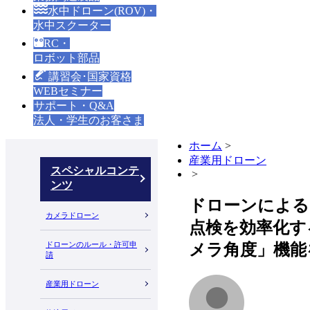
水中ドローン(ROV)・
水中スクーター
RC・
ロボット部品
講習会･国家資格
WEBセミナー
サポート・Q&A
法人・学生のお客さま
ホーム
>
産業用ドローン
スペシャルコンテ
>
ンツ
ドローンによる
カメラドローン
点検を効率化す
ドローンのルール・許可申
メラ角度」機能
請
産業用ドローン