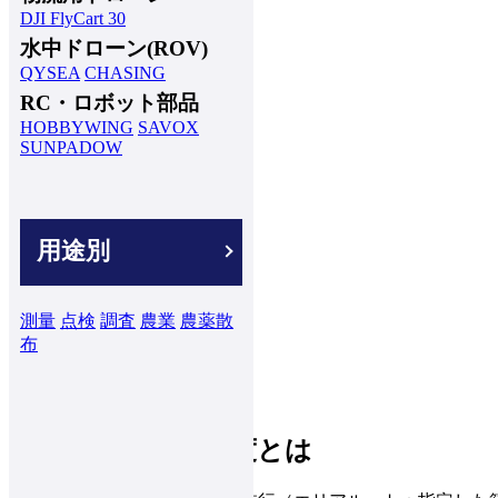
DJI FlyCart 30
水中ドローン(ROV)
QYSEA
CHASING
RC・ロボット部品
HOBBYWING
SAVOX
SUNPADOW
用途別
測量
点検
調査
農業
農薬散
布
カスタムカメラ角度とは