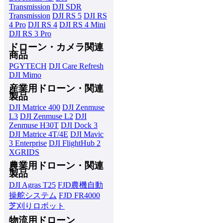
Transmission
DJI SDR
Transmission
DJI RS 5
DJI RS
4 Pro
DJI RS 4
DJI RS 4 Mini
DJI RS 3 Pro
ドローン・カメラ関連
商品
PGYTECH
DJI Care Refresh
DJI Mimo
産業用ドローン・関連
製品
DJI Matrice 400
DJI Zenmuse
L3
DJI Zenmuse L2
DJI
Zenmuse H30T
DJI Dock 3
DJI Matrice 4T/4E
DJI Mavic
3 Enterprise
DJI FlightHub 2
XGRIDS
農業用ドローン・関連
製品
DJI Agras T25
FJD農機自動
操舵システム
FJD FR4000
芝刈りロボット
物流用ドローン