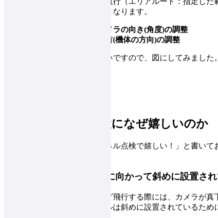
カスタムカメラ角度は、自動航行（エリアルート：指定した
て、以下の設定ができる機能となります。
・ドローンについているカメラの向き(角度)の調整
・飛行ルートに対して、機首(機体の方向)の調整
文面で解説しても分かりづらいですので、図にしてみました
ソーラーパネル点検になぜ嬉しいのか
先程の説明でも「ソーラーパネル点検で嬉しい！」と書いて
の2つの背景があります。
1. ソーラーパネルは、空に向かって斜めに設置さ
今まではドローンでマッピング飛行する際には、カメラが真
でした。一方でソーラーパネルは斜めに設置されているため
撮影ができませんでした。