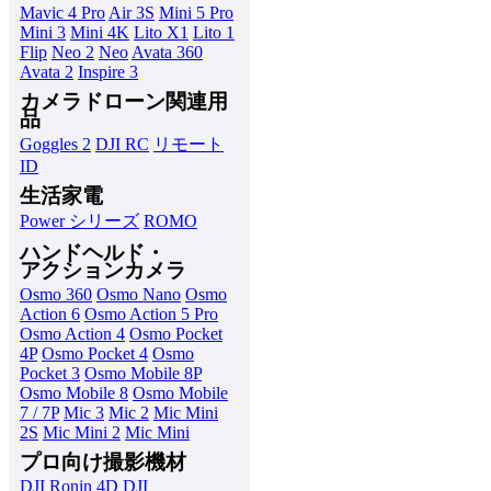
Mavic 4 Pro
Air 3S
Mini 5 Pro
Mini 3
Mini 4K
Lito X1
Lito 1
Flip
Neo 2
Neo
Avata 360
Avata 2
Inspire 3
カメラドローン関連用
品
Goggles 2
DJI RC
リモート
ID
生活家電
Power シリーズ
ROMO
ハンドヘルド・
アクションカメラ
Osmo 360
Osmo Nano
Osmo
Action 6
Osmo Action 5 Pro
Osmo Action 4
Osmo Pocket
4P
Osmo Pocket 4
Osmo
Pocket 3
Osmo Mobile 8P
Osmo Mobile 8
Osmo Mobile
7 / 7P
Mic 3
Mic 2
Mic Mini
2S
Mic Mini 2
Mic Mini
プロ向け撮影機材
DJI Ronin 4D
DJI