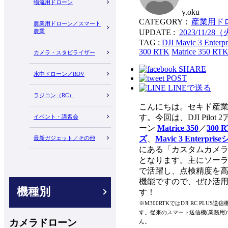
物流用ドローン
y.oku
CATEGORY :
産業用ド
農業用ドローン／スマート
UPDATE :
2023/11/28
農業
TAG :
DJI Mavic 3 Enterpr
300 RTK
Matrice 350 RT
カメラ・スタビライザー
SHARE
水中ドローン／ROV
POST
LINEで送る
ラジコン（RC）
こんにちは。セキド産
す。今回は、DJI Pilo
イベント・講習会
ーン
Matrice 350
／
300 
ズ
、
Mavic 3 Enterpri
最新ガジェット／その他
にある「カスタムカメ
となります。主にソー
で活躍し、点検精度を
機能ですので、ぜひ活
機種別
す！
※M300RTKではDJI RC PL
す。従来のスマート送信機(業務用
カメラドローン
ん。