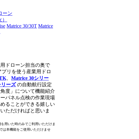
ローン
（火）
ise
Matrice 30/30T
Matrice
K
業用ドローン担当の奥で
t 2アプリを使う産業用ドロ
RTK
、
Matrice 30シリー
seシリーズ
の自動航行設定
ラ角度」について機能紹介
ラーパネル点検の作業現場
高めることができる嬉しい
用いただければと思いま
US送信機を用いた時のみでご利用いただけま
)では本機能をご使用いただけませ