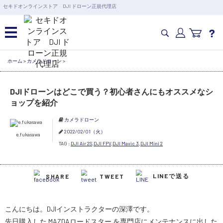
営業日の15時まで即日出荷
セキドオンラインストア DJI ドローン正規代理店
6,000円以上のご購入で送料無料！ポイント1%還元 >>
ホーム
カメラドローン・生活家電
>
カメラドローン
>
カテゴリ一覧を開く
カメラ・スタビライザー
DJIドローンはどこで買う？初心者さんにもオススメなシ
業務用ドローン・業務関連製
ョップを紹介
品
水中ドローン(ROV)・水中スクーター
カメラドローン
RC・ロボット部品
2022/02/01（火）
e.fukasawa
TAG :
DJI Air 2S
,
DJI FPV
,
DJI Mavic 3
,
DJI Mini 2
講習会･国家資格･WEBセミナー
スペシャルコンテンツ
定期配信!
LINEで送る
サポート・Q&A / 法人・学生のお客様
SHARE
TWEET
こんにちは。DJIインストラクターの深澤です。
取扱店舗一覧
先日購入した MAZDAロードスター を専門店にメンテナンスに出した