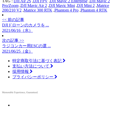
TAG :
DJI Air 2S
,
DJI FPV
,
DJI Mavic 2 Enterprise
,
DJI Mavic 2
Pro/Zoom
,
DJI Mavic Air 2
,
DJI Mavic Mini
,
DJI Mini 2
,
Matrice
200/210 V2
,
Matrice 300 RTK
,
Phantom 4 Pro
,
Phantom 4 RTK
<< 前の記事
DJIドローンのカメラを ...
2021/06/16（水）
次の記事 >>
ラジコンカー用ESCの選 ...
2021/06/25（金）
特定商取引法に基づく表記
支払い方法について
採用情報
プライバシーポリシー