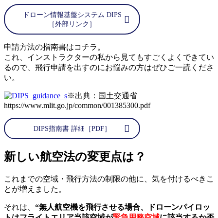
ドローン情報基盤システム DIPS
［外部リンク］
申請方法の指南書はコチラ。
これ、インストラクターの私から見てもすごくよくできてい
るので、飛行申請を出すのにお悩みの方はぜひご一読くださ
い。
※出典：国土交通省
https://www.mlit.go.jp/common/001385300.pdf
DIPS指南書 詳細［PDF］
新しい航空法の変更点は？
これまでの空域・飛行方法の制限の他に、気を付けるべきこ
とが増えました。
それは、
“無人航空機を飛行させる場合、ドローンパイロッ
トはフライトエリア当該空域が
緊急用務空域
に該当するか否