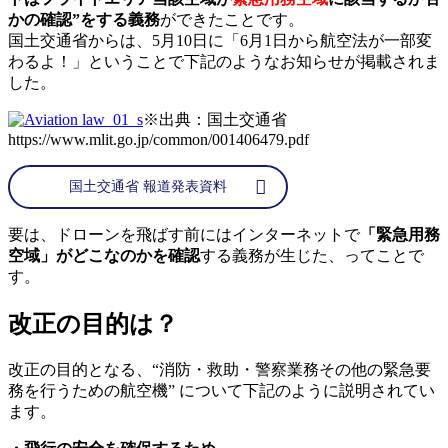
かの確認”をする義務
ができたことです。
国土交通省からは、5月10日に「6月1日から航空法が一部変
わるよ！」ということで下記のようなお知らせが掲載されま
した。
※出典：国土交通省
https://www.mlit.go.jp/common/001406479.pdf
国土交通省 報道発表資料
要は、ドローンを飛ばす前にはインターネットで
「緊急用務
空域」がどこなのかを確認
する義務が生じた、ってことで
す。
改正の目的は？
改正の目的となる、“消防・救助・警察業務その他の緊急要
務を行うための航空機” について下記のように説明されてい
ます。