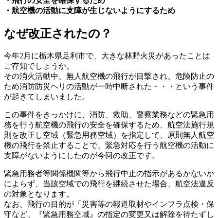
・飛行の安全を確保するため
・航空機の活動に支障が生じないようにするため
なぜ改正されたの？
今年2月に栃木県足利市で、大きな林野火災があったことは
ご存知でしょうか。
その消火活動中、無人航空機の飛行が目撃され、危険防止の
ため消防防災ヘリの活動が一時中断された・・・という事件
が起きてしまいました。
この事件をきっかけに、消防、救助、警察業務などの緊急用
務を行う航空機の飛行の安全を確保するため、航空法施行規
則を改正し空域（緊急用務空域）を指定して、原則無人航空
機の飛行を禁止することで、緊急対応を行う航空機の活動に
支障がないようにしたのが今回の改正です。
緊急用務者等関係機関等から飛行中止の指示があるかないか
によらず、当該空域での飛行を継続させた場合、航空法違反
の対象となります。
なお、飛行の目的が「災害等の報道取材やインフラ点検・保
守など、『緊急用務空域』の指定の変更又は解除を待たずし