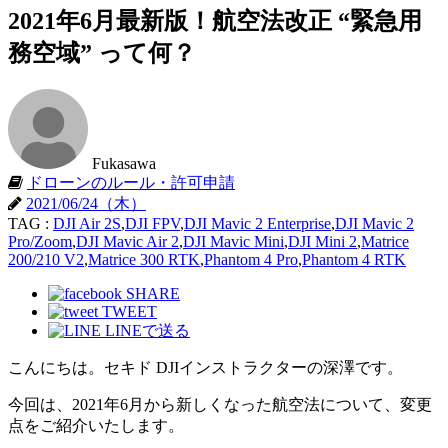
2021年6月最新版！航空法改正 “緊急用
務空域” って何？
Fukasawa
ドローンのルール・許可申請
2021/06/24（木）
TAG :
DJI Air 2S
,
DJI FPV
,
DJI Mavic 2 Enterprise
,
DJI Mavic 2
Pro/Zoom
,
DJI Mavic Air 2
,
DJI Mavic Mini
,
DJI Mini 2
,
Matrice
200/210 V2
,
Matrice 300 RTK
,
Phantom 4 Pro
,
Phantom 4 RTK
SHARE
TWEET
LINEで送る
こんにちは。セキド DJIインストラクターの深澤です。
今回は、2021年6月から新しくなった航空法について、変更
点をご紹介いたします。