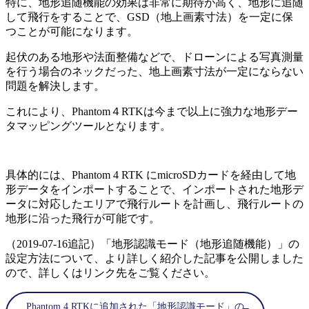
特に、地形追随機能の効果は非常に期待が高く、地形に追随
して飛行をすることで、GSD（地上画素寸法）を一定に保
つことが可能になります。
起伏のある地形や法面整備などで、ドローンによる写真測量
を行う場合のネックだった、地上画素寸法が一定にならない
問題を解決します。
これにより、Phantom４RTKは今まで以上に強力な地形デー
タマッピングツールとなります。
具体的には、Phantom 4 RTK にmicroSDカードを経由して地
形データをインポートすることで、インポートされた地形デ
ータに対応したエリアで飛行ルートを計画し、飛行ルートの
地形に沿った飛行が可能です。
（2019-07-16追記）「地形認識モード（地形追随機能）」の
設定方法について、より詳しく紹介した記事を公開しました
ので、詳しくはリンク先をご覧ください。
Phantom 4 RTKに追加された「地形認識モード」の