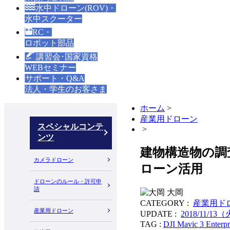
水中ドローン(ROV)・
水中スクーター
RC・
ロボット部品
講習会･国家資格
WEBセミナー
サポート・Q&A
法人・学生のお客さま
ホーム
>
産業用ドローン
スペシャルコンテ
>
ンツ
建物構造物の調
カメラドローン
ローン活用
ドローンのルール・許可申
請
大岡
CATEGORY :
産業用ド
産業用ドローン
UPDATE :
2018/11/13
TAG :
DJI Mavic 3 Enterpr