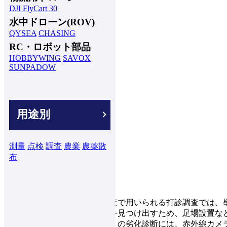
DJI FlyCart 30
水中ドローン(ROV)
QYSEA
CHASING
RC・ロボット部品
HOBBYWING
SAVOX
SUNPADOW
用途別
測量
点検
調査
農業
農薬散
布
従来のコンクリート壁面の調査で用いられる打診調査では、
接叩いた時の音の違いで異常を見つけ出すため、足場設置な
ドローンを使ったコンクリートの劣化診断には、赤外線カメ