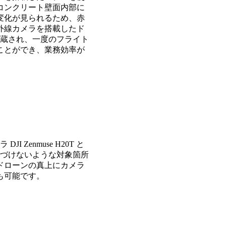
コンクリート壁面内部に
変化が見られるため、赤
外線カメラを搭載したド
内蔵され、一度のフライト
ことができ、業務効率が
Zenmuse H20T と
でも近づけないような対象箇所
ドローンの真上にカメラ
も可能です。