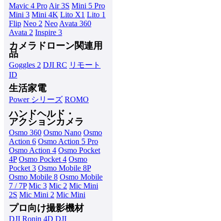
Mavic 4 Pro
Air 3S
Mini 5 Pro
Mini 3
Mini 4K
Lito X1
Lito 1
Flip
Neo 2
Neo
Avata 360
Avata 2
Inspire 3
カメラドローン関連用
品
Goggles 2
DJI RC
リモート
ID
生活家電
Power シリーズ
ROMO
ハンドヘルド・
アクションカメラ
Osmo 360
Osmo Nano
Osmo
Action 6
Osmo Action 5 Pro
Osmo Action 4
Osmo Pocket
4P
Osmo Pocket 4
Osmo
Pocket 3
Osmo Mobile 8P
Osmo Mobile 8
Osmo Mobile
7 / 7P
Mic 3
Mic 2
Mic Mini
2S
Mic Mini 2
Mic Mini
プロ向け撮影機材
DJI Ronin 4D
DJI