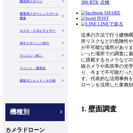
物流用ドローン
300 RTK
点検
SHARE
農業用ドローン／スマート
POST
農業
LINEで送る
カメラ・スタビライザー
従来の方法で行う建物
所リスクなどの危険性
水中ドローン／ROV
が不可能な場所があり
いった場所での調査に
ラジコン（RC）
に搭載するカメラなど
線カメラや高倍率の光
イベント・講習会
り、今まで不可能だっ
す。代表的な活用事例
最新ガジェット／その他
ローンを活用した業務
1. 壁面調査
機種別
カメラドローン