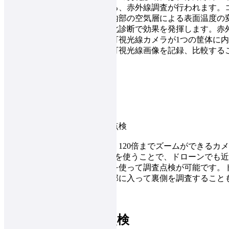
って撮影・熱画像の解析をする、赤外線調査が行われます。
「浮き」などが生じた場合、内部の空気層による表面温度の
外線調査はコンクリートの劣化診断で効果を発揮します。赤
ローンでは、赤外線カメラと可視光線カメラが1つの筐体に
で壁面全体のサーマル画像と可視光線画像を記録、比較する
改善されます。
2. 鉄塔の調査点検
手の届かない場所の調査では、120倍までズームができるカメラ DJI 
搭載ドローン Matrice 350 RTK を使うことで、ドローン
を目視レベルに接写した画像を使って調査点検が可能です。
を取り付けることで、橋梁下部に入って裏側を調査すること
3. ソーラーパネル点検