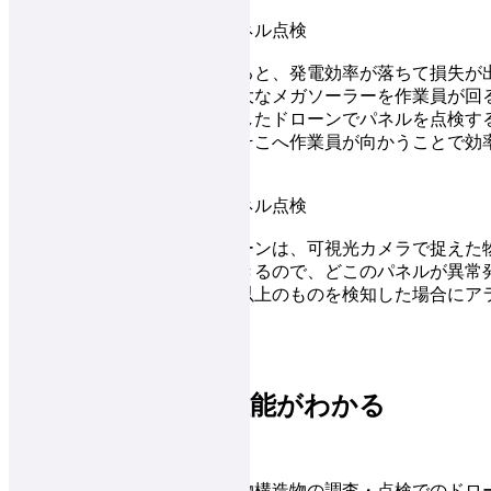
ソーラーパネルに異常が生じると、発電効率が落ちて損失が
な調査が求められますが、広大なメガソーラーを作業員が回
ります。赤外線カメラを搭載したドローンでパネルを点検す
いるパネルを事前に特定し、そこへ作業員が向かうことで効
ができます。
赤外線カメラを搭載したドローンは、可視光カメラで捉えた
を重ねて表示させることができるので、どこのパネルが異常
容易です。また指定した温度以上のものを検知した場合にア
り、見落としもなくなります。
産業用ドローンの性能がわかる
無料イベント開催中
セキドでは、今回紹介した建物構造物の調査・点検でのドロ