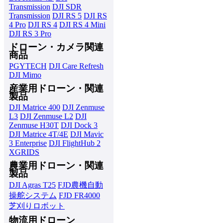
Transmission
DJI SDR
Transmission
DJI RS 5
DJI RS
4 Pro
DJI RS 4
DJI RS 4 Mini
DJI RS 3 Pro
ドローン・カメラ関連
商品
PGYTECH
DJI Care Refresh
DJI Mimo
産業用ドローン・関連
製品
DJI Matrice 400
DJI Zenmuse
L3
DJI Zenmuse L2
DJI
Zenmuse H30T
DJI Dock 3
DJI Matrice 4T/4E
DJI Mavic
3 Enterprise
DJI FlightHub 2
XGRIDS
農業用ドローン・関連
製品
DJI Agras T25
FJD農機自動
操舵システム
FJD FR4000
芝刈りロボット
物流用ドローン