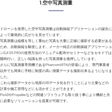
1.空中写真測量
SEKIDO
コーポレートサイト
ドローンを使用した空中写真測量は自動操縦アプリケーションの誕生に
よって爆発的に広がりを見せています。
SEKIDO 会社概要
写真測量は縦横を等しく重ねた写真を大量に正確に撮影する必要がある
ため、自動操縦を駆使します。メーカー純正の自動操縦アプリケーショ
ンDJI GS PROの使用方法のマニュアル配布やセミナーなどをセキドでは
随時行い、正しい知識を持った写真測量を後押ししています。
さらに写真測量専用機であるPhantom4RTKの登場により、専門事業者
以外でも簡単に手軽に制度の高い測量データを撮影出来るようになりま
した。
これら撮影データから地形の3Dデータ化を行うことにより土量などの
計算や施工管理などにも活かすことができます。
Pix4DやPropellerなどの関連ソフトウェアも取り扱う事により機材と共
に必要なソリューションを提案が可能です。