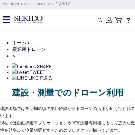
営業日の15時まで即日出荷
セキドオンラインストア DJI ドローン正規代理店
6,000円以上のご購入で送料無料！ポイント1%還元 >>
カメラドローン・生活家電
ホーム
>
カテゴリ一覧を開く
産業用ドローン
カメラ・スタビライザー
>
業務用ドローン・業務関連製品
SHARE
水中ドローン(ROV)・水中スクーター
TWEET
RC・ロボット部品
LINEで送る
講習会･国家資格･WEBセミナー
建設・測量でのドローン利用
スペシャルコンテンツ
定期配信!
サポート・Q&A / 法人・学生のお客様
建設現場では黎明期の頃の早い段階からドローンの活用が広く行われて
います。
現在では自動操縦アプリケーションや写真測量専用機によって広大な敷
取扱店舗一覧
地を効率よく測量や調査するためのプロダクトが揃っています。