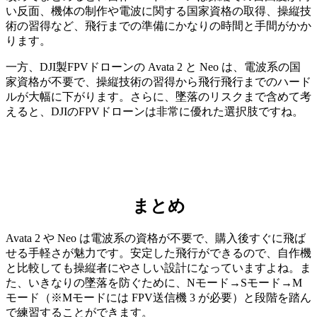
い反面、機体の制作や電波に関する国家資格の取得、操縦技
術の習得など、飛行までの準備にかなりの時間と手間がかか
ります。
一方、DJI製FPVドローンの Avata 2 と Neo は、電波系の国
家資格が不要で、操縦技術の習得から飛行飛行までのハード
ルが大幅に下がります。さらに、墜落のリスクまで含めて考
えると、DJIのFPVドローンは非常に優れた選択肢ですね。
まとめ
Avata 2 や Neo は電波系の資格が不要で、購入後すぐに飛ば
せる手軽さが魅力です。安定した飛行ができるので、自作機
と比較しても操縦者にやさしい設計になっていますよね。ま
た、いきなりの墜落を防ぐために、Nモード→Sモード→M
モード（※Mモードには FPV送信機 3 が必要）と段階を踏ん
で練習することができます。