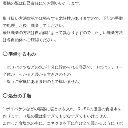
実施の際は自己責任にてお願いいたします。
スペシャルコンテンツ
定期配信!
取り扱い方法次第では発火する危険性がありますので、下記の手順
で処理した後、廃棄してください。
サポート・Q&A / 法人・学生のお客様
最終廃棄の方法は自治体によって異なりますので、正しい廃棄方法
は各自治体へご確認ください。
取扱店舗一覧
◯ 準備するもの
・ポリバケツなどの水が十分に貯められる容器で、リポバッテリー
SEKIDO
全体がしっかると浸かる大きさのもの
コーポレートサイト
・塩（ご家庭にある食用のもで構いません）
◯ 処分の手順
SEKIDO 会社概要
1. ポリバケツなどの容器に塩と水を入れ、3～5%の濃度の食塩水を
作ります。（塩の量は多すぎても少なすぎてもいけません。）
2. 作った食塩水の中に、コネクタを下に向け全て浸かるようにリポ