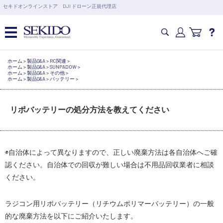
営業日の15時まで即日出荷
セキドオンラインストア DJI ドローン正規代理店
6,000円以上のご購入で送料無料！ポイント1%還元 >>
カメラドローン・生活家電
ホーム
>
製品Q&A
>
RC関連
>
ホーム
>
製品Q&A
>
SUNPADOW
>
ホーム
>
製品Q&A
>
その他
>
ホーム
>
製品Q&A
>
バッテリー
>
カメラ・スタビライザー
リポバッテリーの処分方法を教えてください
業務用ドローン・業務関連製品
◉自治体によって異なりますので、正しい廃棄方法は各自治体へご確
水中ドローン(ROV)・水中スクーター
認ください。自治体での回収が難しい場合は不用品回収業者に相談
ください。
RC・ロボット部品
ラジコン用リポバッテリー（リチウムポリマーバッテリー）の一般
講習会･国家資格･WEBセミナー
的な廃棄方法を以下にご紹介いたします。