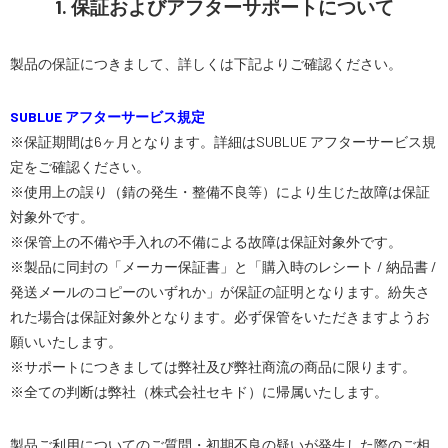
1. 保証およびアフターサポートについて
スペシャルコンテンツ
定期配信!
製品の保証につきまして、詳しくは下記よりご確認ください。
サポート・Q&A / 法人・学生のお客様
SUBLUE アフターサービス規定
※保証期間は6ヶ月となります。詳細はSUBLUE アフターサービス規
定をご確認ください。
取扱店舗一覧
※使用上の誤り（錆の発生・整備不良等）により生じた故障は保証
対象外です。
※保管上の不備や手入れの不備による故障は保証対象外です。
SEKIDO
※製品に同封の「メーカー保証書」と「購入時のレシート / 納品書 /
コーポレートサイト
発送メールのコピーのいずれか」が保証の証明となります。紛失さ
れた場合は保証対象外となります。必ず保管をいただきますようお
願いいたします。
SEKIDO 会社概要
※サポートにつきましては弊社及び弊社商流の商品に限ります。
※全ての判断は弊社（株式会社セキド）に帰属いたします。
製品ご利用についてのご質問・初期不良の疑いが発生した際のご相