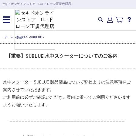
営業日の15時まで即日出荷
セキドオンラインストア DJI ドローン正規代理店
6,000円以上のご購入で送料無料！ポイント1%還元 >>
カメラドローン・生活家電
ホーム
>
製品Q&A
>
SUBLUE
>
【重要】SUBLUE 水中スクーターについてのご案内
カメラ・スタビライザー
業務用ドローン・業務関連製品
水中スクーター SUBLUE 製品製品について弊社よりの注意事項をご
案内させていただきます。
水中ドローン(ROV)・水中スクーター
ご利用前は必ずご確認いただき、案内に沿ってご利用くださいます
ようお願いいたします。
RC・ロボット部品
——————————————————————————————————————-
講習会･国家資格･WEBセミナー