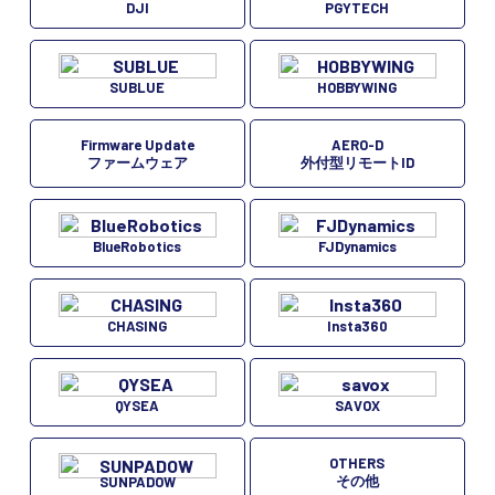
DJI
PGYTECH
SUBLUE
HOBBYWING
Firmware Update
AERO-D
ファームウェア
外付型リモートID
BlueRobotics
FJDynamics
CHASING
Insta360
QYSEA
SAVOX
OTHERS
その他
SUNPADOW