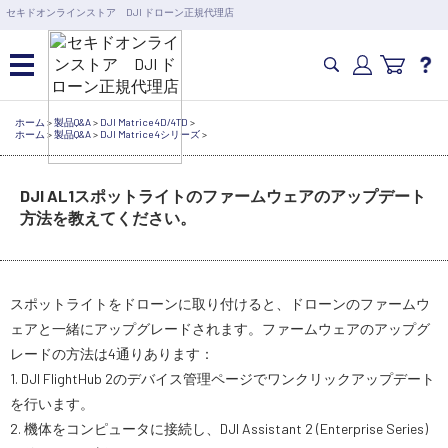
営業日の15時まで即日出荷
セキドオンラインストア DJI ドローン正規代理店
6,000円以上のご購入で送料無料！ポイント1%還元 >>
カメラドローン・生活家電
ホーム
>
製品Q&A
>
DJI Matrice 4D/4TD
>
ホーム
>
製品Q&A
>
DJI Matrice 4シリーズ
>
カメラ・スタビライザー
DJI AL1スポットライトのファームウェアのアップデート
方法を教えてください。
業務用ドローン・業務関連製品
スポットライトをドローンに取り付けると、ドローンのファームウ
水中ドローン(ROV)・水中スクーター
ェアと一緒にアップグレードされます。ファームウェアのアップグ
レードの方法は4通りあります：
RC・ロボット部品
1. DJI FlightHub 2のデバイス管理ページでワンクリックアップデート
を行います。
講習会･国家資格･WEBセミナー
2. 機体をコンピュータに接続し、DJI Assistant 2 (Enterprise Series)