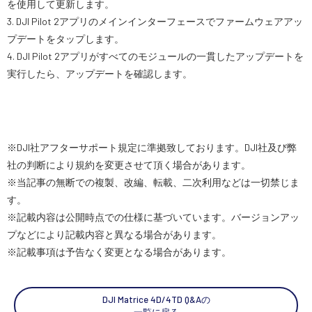
を使用して更新します。
3. DJI Pilot 2アプリのメインインターフェースでファームウェアアッ
スペシャルコンテンツ
定期配信!
プデートをタップします。
4. DJI Pilot 2アプリがすべてのモジュールの一貫したアップデートを
サポート・Q&A / 法人・学生のお客様
実行したら、アップデートを確認します。
取扱店舗一覧
※DJI社アフターサポート規定に準拠致しております。DJI社及び弊
社の判断により規約を変更させて頂く場合があります。
SEKIDO
※当記事の無断での複製、改編、転載、二次利用などは一切禁じま
コーポレートサイト
す。
※記載内容は公開時点での仕様に基づいています。バージョンアッ
プなどにより記載内容と異なる場合があります。
SEKIDO 会社概要
※記載事項は予告なく変更となる場合があります。
DJI Matrice 4D/4TD Q&Aの
一覧に戻る