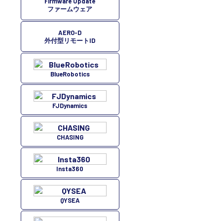
Firmware Update
ファームウェア
AERO-D
外付型リモートID
BlueRobotics
FJDynamics
CHASING
Insta360
QYSEA