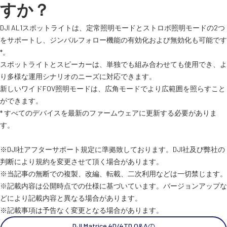
すか？
SEKIDO
DJI AL1スポットライトは、定常照明モードとストロボ照明モードの2つ
をサポートし、ジンバルフォロー機能の有効化および無効化も可能です
コーポレートサイト
*。
スポットライトとスピーカーは、単独でも組み合わせても使用でき、よ
り多様な運用シナリオのニーズに対応できます。
SEKIDO 会社概要
新しいワイドFOV照明モードは、広角モードでより広範囲を照らすこと
ができます。
* すべてのデバイスを最新のファームウェアに更新する必要がありま
す。
※DJI社アフターサポート規定に準拠致しております。DJI社及び弊社の
判断により規約を変更させて頂く場合があります。
※当記事の無断での複製、改編、転載、二次利用などは一切禁じます。
※記載内容は公開時点での仕様に基づいています。バージョンアップな
どにより記載内容と異なる場合があります。
※記載事項は予告なく変更となる場合があります。
DJI Matrice 4D/4TD Q&Aの