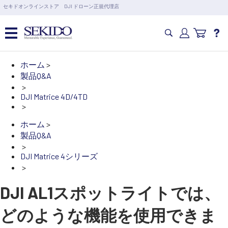
営業日の15時まで即日出荷
セキドオンラインストア DJI ドローン正規代理店
6,000円以上のご購入で送料無料！ポイント1%還元 >>
カメラドローン・生活家電
ホーム
>
カテゴリ一覧を開く
製品Q&A
>
カメラ・スタビライザー
DJI Matrice 4D/4TD
業務用ドローン・業務関連製品
>
水中ドローン(ROV)・水中スクーター
ホーム
>
RC・ロボット部品
製品Q&A
講習会･国家資格･WEBセミナー
>
スペシャルコンテンツ
定期配信!
DJI Matrice 4シリーズ
>
サポート・Q&A / 法人・学生のお客様
DJI AL1スポットライトでは、
どのような機能を使用できま
取扱店舗一覧