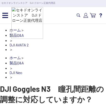
営業日の15時まで即日出荷
セキドオンラインストア DJI ドローン正規代理店
6,000円以上のご購入で送料無料！ポイント1%還元 >>
カメラドローン・生活家電
ホーム
>
製品Q&A
>
カメラ・スタビライザー
DJI AVATA 2
>
ホーム
>
業務用ドローン・業務関連
製品
製品Q&A
>
DJI Neo
水中ドローン(ROV)・水中スクーター
>
DJI Goggles N3 瞳孔間距離の
RC・ロボット部品
調整に対応していますか？
講習会･国家資格･WEBセミナー