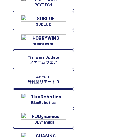
PGYTECH
SUBLUE
HOBBYWING
Firmware Update
ファームウェア
AERO-D
外付型リモートID
BlueRobotics
FJDynamics