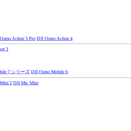
 Osmo Action 5 Pro
DJI Osmo Action 4
et 3
obile 7 シリーズ
DJI Osmo Mobile 6
Mini 2
DJI Mic Mini