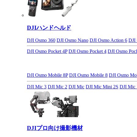
DJIハンドヘルド
DJI Osmo 360
DJI Osmo Nano
DJI Osmo Action 6
DJI
DJI Osmo Pocket 4P
DJI Osmo Pocket 4
DJI Osmo Pock
DJI Osmo Mobile 8P
DJI Osmo Mobile 8
DJI Osmo M
DJI Mic 3
DJI Mic 2
DJI Mic
DJI Mic Mini 2S
DJI Mic 
DJIプロ向け撮影機材