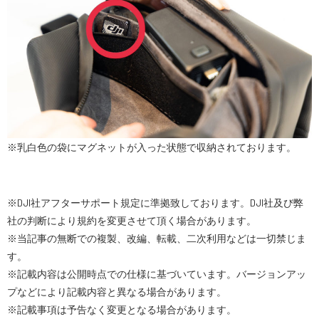
スペシャルコンテンツ
定期配信!
サポート・Q&A / 法人・学生のお客様
取扱店舗一覧
※乳白色の袋にマグネットが入った状態で収納されております。
SEKIDO
コーポレートサイト
※DJI社アフターサポート規定に準拠致しております。DJI社及び弊
社の判断により規約を変更させて頂く場合があります。
※当記事の無断での複製、改編、転載、二次利用などは一切禁じま
す。
SEKIDO 会社概要
※記載内容は公開時点での仕様に基づいています。バージョンアッ
プなどにより記載内容と異なる場合があります。
※記載事項は予告なく変更となる場合があります。