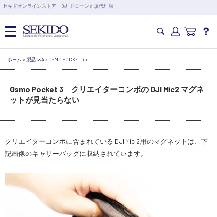
営業日の15時まで即日出荷
セキドオンラインストア DJI ドローン正規代理店
6,000円以上のご購入で送料無料！ポイント1%還元 >>
カメラドローン・生活家電
ホーム
>
製品Q&A
>
OSMO POCKET 3
>
Osmo Pocket 3 クリエイターコンボの DJI Mic2 マグネ
カメラ・スタビライザー
ットが見当たらない
業務用ドローン・業務関連製品
クリエイターコンボに含まれている DJI Mic 2用のマグネットは、下
水中ドローン(ROV)・水中スクーター
記画像のキャリーバッグに収納されています。
RC・ロボット部品
講習会･国家資格･WEBセミナー